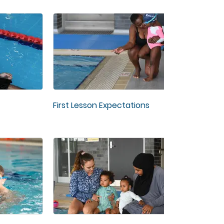
First Lesson Expectations
Multi
Attire