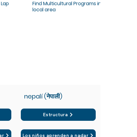
 Lap
Find Multicultural Programs in your
local area
nepalí (नेपाली)
Estructura
ar
Los niños aprenden a nadar