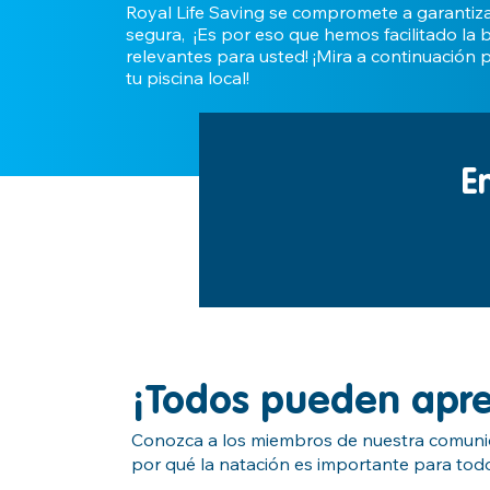
Royal Life Saving se compromete a garantiz
segura, ¡Es por eso que hemos facilitado la
relevantes para usted! ¡Mira a continuación
tu piscina local!
E
¡Todos pueden apre
Conozca a los miembros de nuestra comunid
por qué la natación es importante para tod