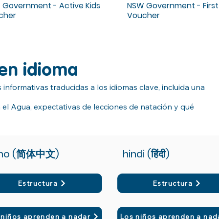
 Government - Active Kids
NSW Government - First
cher
Voucher
 en idioma
informativas traducidas a los idiomas clave, incluida una
el Agua, expectativas de lecciones de natación y qué
ino (简体中文)
hindi (हिंदी)
Estructura
Estructura
 niños aprenden a nadar
Los niños aprenden a nad