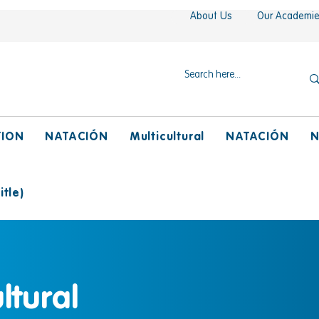
About Us
Our Academi
TION
NATACIÓN
Multicultural
NATACIÓN
N
tle)
ltural