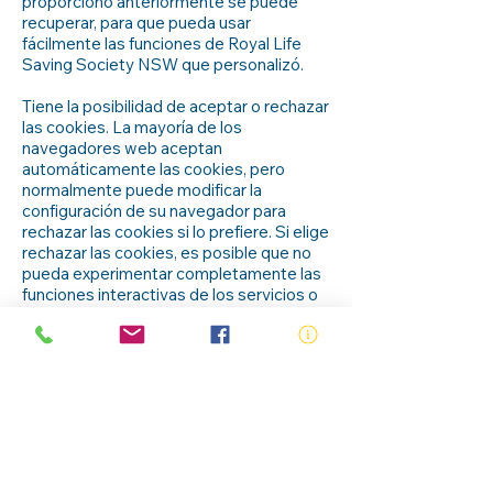
proporcionó anteriormente se puede
recuperar, para que pueda usar
fácilmente las funciones de Royal Life
Saving Society NSW que personalizó.
Tiene la posibilidad de aceptar o rechazar
las cookies. La mayoría de los
navegadores web aceptan
automáticamente las cookies, pero
normalmente puede modificar la
configuración de su navegador para
rechazar las cookies si lo prefiere. Si elige
rechazar las cookies, es posible que no
pueda experimentar completamente las
funciones interactivas de los servicios o
sitios web de Royal Life Saving Society
NSW que visita.
Seguridad de su información personal
Royal Life Saving Society NSW asegura
su información personal frente al acceso,
uso o divulgación no autorizados. Royal
Life Saving Society NSW asegura la
información de identificación personal