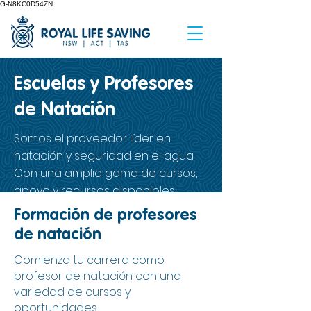
G-N8KC0D54ZN
Escuelas y Profesores
de Natación
Somos el proveedor líder en
natación y seguridad en el agua.
Con una amplia gama de cursos,
apoyo y recursos disponibles.
Formación de profesores
de natación
Comienza tu carrera como
profesor de natación con una
variedad de cursos y
oportunidades