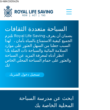
G-N8KC0D54ZN
السباحة متعددة الثقافات
تلتزم Royal Life Saving بضمان أن يعرف
الجميع كيفية الاستمتاع بالمياه بأمان ، لهذا
السبب جعلنا من السهل العثور على موارد
السلامة المائية والسباحة ذات الصلة بك!
انظر أدناه لمعرفة المزيد عن السباحة
والعثور على حمام السباحة المحلي الخاص
بك!
تسجيل دخول الشريك
ابحث عن مدرسة السباحة
المحلية الخاصة بك