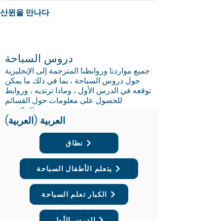
산윈을 만나다
دروس السباحة
جميع مواردنا وروابطنا المترجمة إلى الإنجليزية
حول دروس السباحة ، بما في ذلك ما يمكن
توقعه في الدرس الأول ، وماذا ترتديه ، وروابط
للحصول على معلومات حول القسائم
الحكومية.
العربية (العربية)
دروس السباحة في اللغة
نطاق
فيما يلي عرض لجميع صحائف الوقائع مترجمة
إلى اللغات الرئيسية بما في ذلك لمحة موجزة
يتعلم الأطفال السباحة
عن
الإطار الوطني للسباحة والسلامة المائية
وتوقعات دروس السباحة وماذا نلبس.
الكبار تعلم السباحة
الدرس الأول