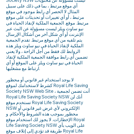
Society NSW ليست مسؤولة عن محتويات
أي موقع مرتبط ، بما في ذلك على سبيل
المثال لا الحصر أي رابط موجود في موقع
مرتبط ، أو أي تغييرات أو تحديثات على موقع
مرتبط. موقع. الجمعية الملكية لإنقاذ الحياة في
نيو ساوث ويلز ليست مسؤولة عن البث عبر
الإنترنت أو أي شكل آخر من أشكال الإرسال
يتم تلقيه من أي موقع مرتبط. تقدم الجمعية
الملكية لإنقاذ الحياة في نيو ساوث ويلز هذه
الروابط لك فقط من أجل الراحة ، ولا يعني
تضمين أي رابط موافقة الجمعية الملكية لإنقاذ
الحياة في نيو ساوث ويلز على الموقع أو أي
ارتباط مع مشغليها.
لا يوجد استخدام غير قانوني أو محظور
كشرط لاستخدامك لموقع Royal Life Saving
Society NSW Web Site ، أنت تضمن لجمعية
Royal Life Saving Society NSW أنك لن
تستخدم موقع Royal Life Saving Society
NSW الإلكتروني لأي غرض غير قانوني أو
محظور بموجب هذه الشروط والأحكام. و
الإخطارات. لا يجوز لك استخدام موقع Royal
Life Saving Society NSW على الويب بأي
طريقة قد تؤدي إلى إتلاف موقع Royal Life