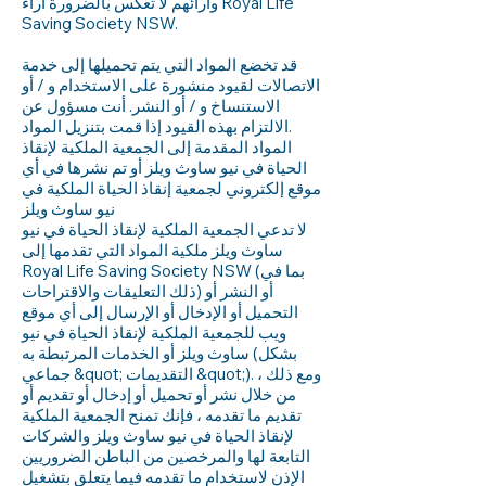
وآرائهم لا تعكس بالضرورة آراء Royal Life
Saving Society NSW.
قد تخضع المواد التي يتم تحميلها إلى خدمة
الاتصالات لقيود منشورة على الاستخدام و / أو
الاستنساخ و / أو النشر. أنت مسؤول عن
الالتزام بهذه القيود إذا قمت بتنزيل المواد.
المواد المقدمة إلى الجمعية الملكية لإنقاذ
الحياة في نيو ساوث ويلز أو تم نشرها في أي
موقع إلكتروني لجمعية إنقاذ الحياة الملكية في
نيو ساوث ويلز
لا تدعي الجمعية الملكية لإنقاذ الحياة في نيو
ساوث ويلز ملكية المواد التي تقدمها إلى
Royal Life Saving Society NSW (بما في
ذلك التعليقات والاقتراحات) أو النشر أو
التحميل أو الإدخال أو الإرسال إلى أي موقع
ويب للجمعية الملكية لإنقاذ الحياة في نيو
ساوث ويلز أو الخدمات المرتبطة به (بشكل
جماعي &quot; التقديمات &quot;). ومع ذلك ،
من خلال نشر أو تحميل أو إدخال أو تقديم أو
تقديم ما تقدمه ، فإنك تمنح الجمعية الملكية
لإنقاذ الحياة في نيو ساوث ويلز والشركات
التابعة لها والمرخصين من الباطن الضروريين
الإذن لاستخدام ما تقدمه فيما يتعلق بتشغيل