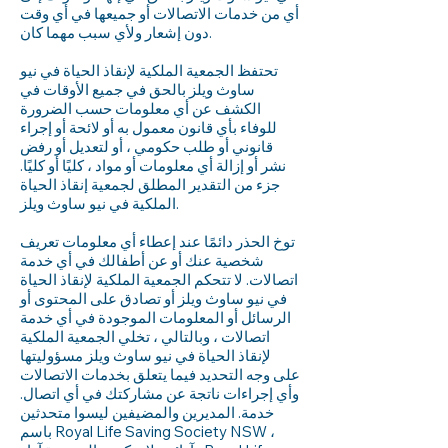
أي من خدمات الاتصالات أو جميعها في أي وقت
دون إشعار ولأي سبب مهما كان.
تحتفظ الجمعية الملكية لإنقاذ الحياة في نيو
ساوث ويلز بالحق في جميع الأوقات في
الكشف عن أي معلومات حسب الضرورة
للوفاء بأي قانون معمول به أو لائحة أو إجراء
قانوني أو طلب حكومي ، أو لتعديل أو رفض
نشر أو إزالة أي معلومات أو مواد ، كليًا أو كليًا.
جزء من التقدير المطلق لجمعية إنقاذ الحياة
الملكية في نيو ساوث ويلز.
توخ الحذر دائمًا عند إعطاء أي معلومات تعريف
شخصية عنك أو عن أطفالك في أي خدمة
اتصالات. لا تتحكم الجمعية الملكية لإنقاذ الحياة
في نيو ساوث ويلز أو تصادق على المحتوى أو
الرسائل أو المعلومات الموجودة في أي خدمة
اتصالات ، وبالتالي ، تخلي الجمعية الملكية
لإنقاذ الحياة في نيو ساوث ويلز مسؤوليتها
على وجه التحديد فيما يتعلق بخدمات الاتصالات
وأي إجراءات ناتجة عن مشاركتك في أي اتصال.
خدمة. المديرين والمضيفين ليسوا متحدثين
باسم Royal Life Saving Society NSW ،