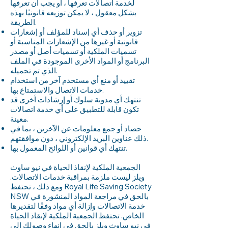
لخدمة اتصالات تعرفها ، أو يجب أن تعرفها
بشكل معقول ، لا يمكن توزيعه قانونيًا بهذه
الطريقة.
تزوير أو حذف أي إسناد للمؤلف أو إشعارات
قانونية أو غيرها من الإشعارات المناسبة أو
تسميات الملكية أو تسميات أصل أو مصدر
البرنامج أو المواد الأخرى الموجودة في الملف
الذي تم تحميله.
تقييد أو منع أي مستخدم آخر من استخدام
خدمات الاتصال والاستمتاع بها.
تنتهك أي مدونة سلوك أو إرشادات أخرى قد
تكون قابلة للتطبيق على أي خدمة اتصالات
معينة.
حصاد أو جمع معلومات عن الآخرين ، بما في
ذلك عناوين البريد الإلكتروني ، دون موافقتهم.
تنتهك أي قوانين أو اللوائح المعمول بها.
الجمعية الملكية لإنقاذ الحياة في نيو ساوث
ويلز ليست ملزمة بمراقبة خدمات الاتصالات.
ومع ذلك ، تحتفظ Royal Life Saving Society
NSW بالحق في مراجعة المواد المنشورة في
خدمة الاتصالات وإزالة أي مواد وفقًا لتقديرها
الخاص. تحتفظ الجمعية الملكية لإنقاذ الحياة
في نيو ساوث ويلز بالحق في إنهاء وصولك إلى