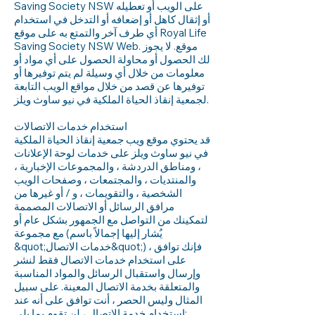
Saving Society NSW على الويب أو تعطيله
أو إثقال كاهل أو إضعافه أو التدخل في استخدام
أي طرف آخر والتمتع به على موقع Royal Life
Saving Society NSW Web. موقع. لا يجوز
لك الحصول أو محاولة الحصول على أي مواد أو
معلومات من خلال أي وسيلة لم يتم توفيرها أو
توفيرها عن قصد من خلال مواقع الويب التابعة
لجمعية إنقاذ الحياة الملكية في نيو ساوث ويلز.
استخدام خدمات الاتصالات
قد يحتوي موقع ويب جمعية إنقاذ الحياة الملكية
في نيو ساوث ويلز على خدمات لوحة الإعلانات
، ومناطق الدردشة ، والمجموعات الإخبارية ،
والمنتديات ، والمجتمعات ، وصفحات الويب
الشخصية ، والتقويمات ، و / أو غيرها من
مرافق الرسائل أو الاتصالات المصممة
لتمكينك من التواصل مع الجمهور بشكل عام أو
مع مجموعة (يُشار إليها إجمالاً باسم
&quot;خدمات الاتصال&quot;) ، فإنك توافق
على استخدام خدمات الاتصال فقط لنشر
وإرسال واستقبال الرسائل والمواد المناسبة
والمتعلقة بخدمة الاتصال المعينة. على سبيل
المثال وليس الحصر ، أنت توافق على أنه عند
استخدام خدمة الاتصال ، لن تقوم بما يلي: