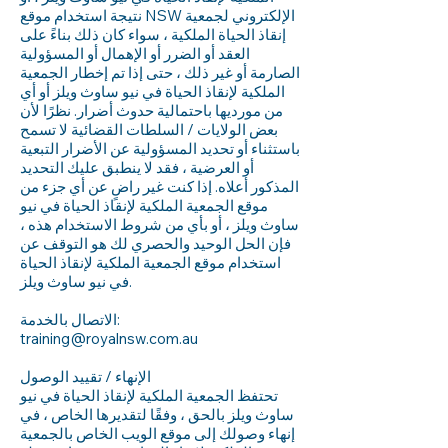
نتيجة استخدام موقع NSW الإلكتروني لجمعية
إنقاذ الحياة الملكية ، سواء كان ذلك بناءً على
العقد أو الضرر أو الإهمال أو المسؤولية
الصارمة أو غير ذلك ، حتى إذا تم إخطار الجمعية
الملكية لإنقاذ الحياة في نيو ساوث ويلز أو أي
من مورديها باحتمالية حدوث أضرار. نظرًا لأن
بعض الولايات / السلطات القضائية لا تسمح
باستثناء أو تحديد المسؤولية عن الأضرار التبعية
أو العرضية ، فقد لا ينطبق عليك التحديد
المذكور أعلاه. إذا كنت غير راضٍ عن أي جزء من
موقع الجمعية الملكية لإنقاذ الحياة في نيو
ساوث ويلز ، أو بأي من شروط الاستخدام هذه ،
فإن الحل الوحيد والحصري لك هو التوقف عن
استخدام موقع الجمعية الملكية لإنقاذ الحياة
في نيو ساوث ويلز.
الاتصال بالخدمة:
training@royalnsw.com.au
الإنهاء / تقييد الوصول
تحتفظ الجمعية الملكية لإنقاذ الحياة في نيو
ساوث ويلز بالحق ، وفقًا لتقديرها الخاص ، في
إنهاء وصولك إلى موقع الويب الخاص بالجمعية