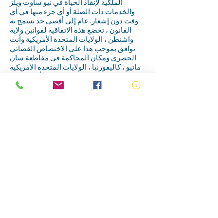
الملكية لإنقاذ الحياة في نيو ساوث ويلز
والخدمات ذات الصلة أو أي جزء منها في أي
وقت دون إشعار. عام إلى أقصى حد يسمح به
القانون ، تخضع هذه الاتفاقية لقوانين ولاية
واشنطن ، الولايات المتحدة الأمريكية وأنت
توافق بموجب هذا على الاختصاص القضائي
الحصري ومكان المحاكمة في مقاطعة سان
ماتيو ، كاليفورنيا ، الولايات المتحدة الأمريكية
في جميع النزاعات الناشئة عن أو المتعلقة
باستخدام موقع ويب جمعية إنقاذ الحياة الملكية
في نيو ساوث ويلز. استخدام موقع ويب جمعية
إنقاذ الحياة الملكية في نيو ساوث ويلز غير
مصرح به في أي ولاية قضائية لا تطبق جميع
أحكام هذه الشروط والأحكام ، بما في ذلك على
سبيل المثال لا الحصر هذه الفقرة. أنت توافق
على عدم وجود مشروع مشترك أو شراكة أو
توظيف أو علاقة وكالة بينك وبين Royal Life
Saving Society NSW نتيجة لهذه الاتفاقية أو
استخدام موقع Royal Life Saving Society
NSW على الويب. يخضع أداء الجمعية الملكية
لإنقاذ الحياة في نيو ساوث ويلز لهذه الاتفاقية
للقوانين القائمة والإجراءات القانونية ، ولا يوجد
شيء وارد في هذه الاتفاقية ينتقص من حق
الجمعية الملكية لإنقاذ الحياة في نيو ساوث