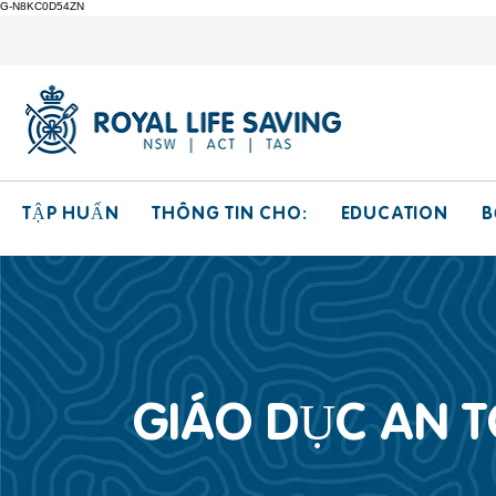
G-N8KC0D54ZN
THÔNG TIN CHO:
EDUCATION
TẬP HUẤN
B
GIÁO DỤC AN 