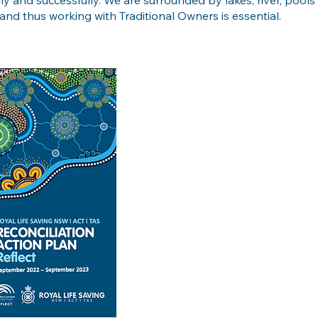
ly and successfully. We are surrounded by lakes, river, pools
and thus working with Traditional Owners is essential.