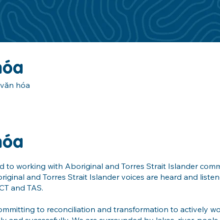
hóa
 văn hóa
hóa
 to working with Aboriginal and Torres Strait Islander com
iginal and Torres Strait Islander voices are heard and liste
ACT and TAS.
ommitting to reconciliation and transformation to actively w