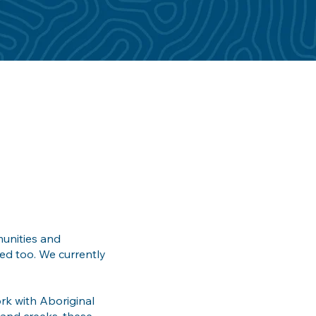
munities and
ned too. We currently
ork with Aboriginal