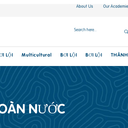
About Us
Our Academi
Multicultural
THÀNH
ƠI LỘI
BƠI LỘI
BƠI LỘI
TOÀN NƯỚC