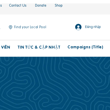
es
Contact Us
Donate
Shop
Đăng nhập
Find your Local Pool
Campaigns (Title)
 VIÊN
TIN TỨC & CẬP NHẬT