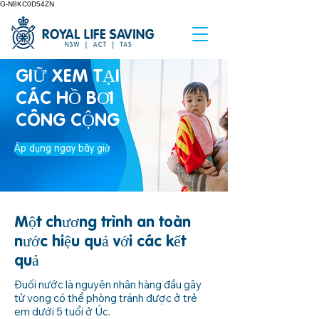
G-N8KC0D54ZN
GIỮ XEM TẠI
CÁC HỒ BƠI
CÔNG CỘNG
Áp dụng ngay bây giờ
Một chương trình an toàn
nước hiệu quả với các kết
quả
Đuối nước là nguyên nhân hàng đầu gây
tử vong có thể phòng tránh được ở trẻ
em dưới 5 tuổi ở Úc.