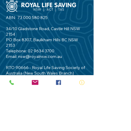
ABN:
73 000 580 825
34/10 Gladstone Road, Castle Hill NSW
2154
PO Box 8307, Baulkham Hills BC NSW
2153
Telephone:
02 9634 3700
Email:
nsw@royalnsw.com.au
RTO 90666 - Royal Life Saving Society of
Australia (New South Wales Branch)
Privacy Policy
Contact Us
Terms of Use