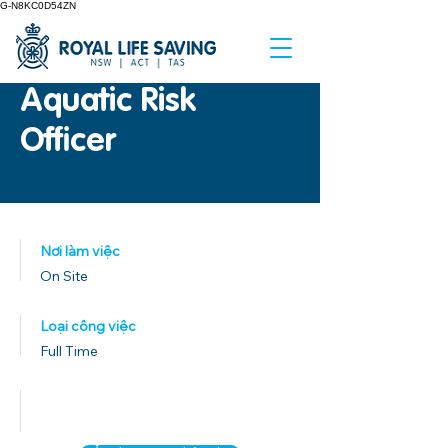
G-N8KC0D54ZN
Aquatic Risk
Officer
Nơi làm việc
On Site
Loại công việc
Full Time
Ngày xuất bản