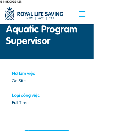
G-N8KC0D54ZN
Aquatic Program
Supervisor
Nơi làm việc
On Site
Loại công việc
Full Time
Ngày xuất bản