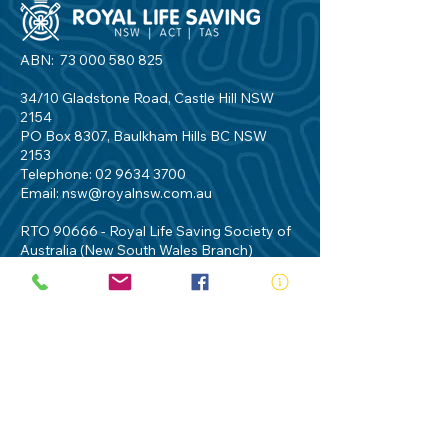
ABN:
73 000 580 825
34/10 Gladstone Road, Castle Hill NSW
2154
PO Box 8307, Baulkham Hills BC NSW
2153
Telephone:
02 9634 3700
Email:
nsw@royalnsw.com.au
RTO 90666 - Royal Life Saving Society of
Australia (New South Wales Branch)
Privacy Policy
Contact Us
Terms of Use