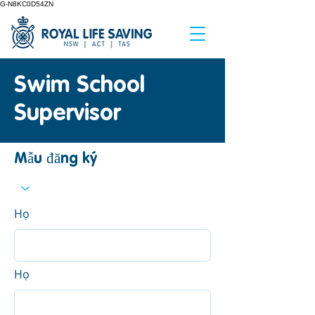
G-N8KC0D54ZN
Swim School
Supervisor
Mẫu đăng ký
Họ
Họ