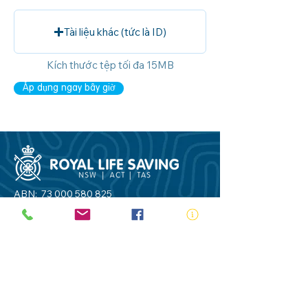
Tài liệu khác (tức là ID)
Kích thước tệp tối đa 15MB
Áp dụng ngay bây giờ
ABN:
73 000 580 825
34/10 Gladstone Road, Castle Hill NSW
2154
PO Box 8307, Baulkham Hills BC NSW
2153
Telephone:
02 9634 3700
Email:
nsw@royalnsw.com.au