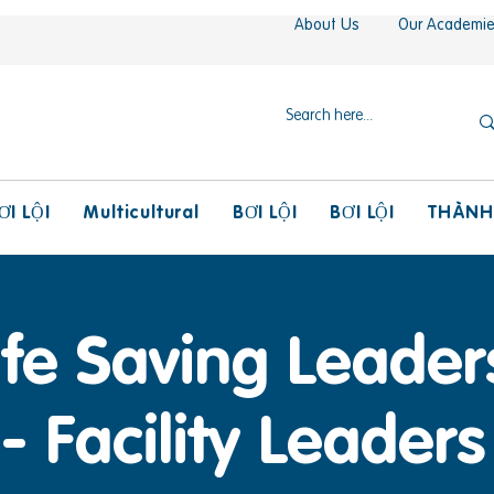
About Us
Our Academi
Multicultural
THÀNH
ƠI LỘI
BƠI LỘI
BƠI LỘI
ife Saving Leader
- Facility Leaders