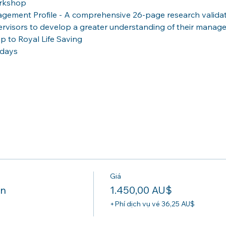
orkshop
gement Profile - A comprehensive 26-page research valida
ervisors to develop a greater understanding of their manag
 to Royal Life Saving
-days
Giá
on
1.450,00 AU$
+Phí dịch vụ vé 36,25 AU$