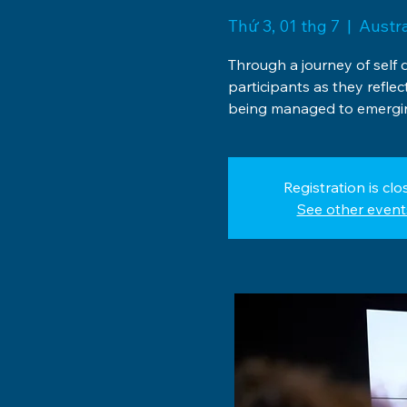
Thứ 3, 01 thg 7
  |  
Austra
Through a journey of self 
participants as they reflec
being managed to emergin
Registration is clo
See other event