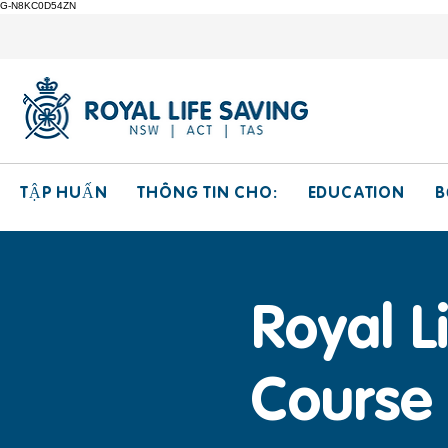
G-N8KC0D54ZN
THÔNG TIN CHO:
EDUCATION
TẬP HUẤN
B
Royal L
Course 