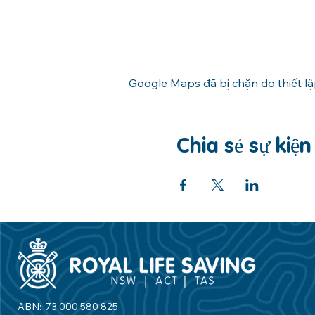
Google Maps đã bị chặn do thiết l
Chia sẻ sự kiệ
ABN: 73 000 580 825