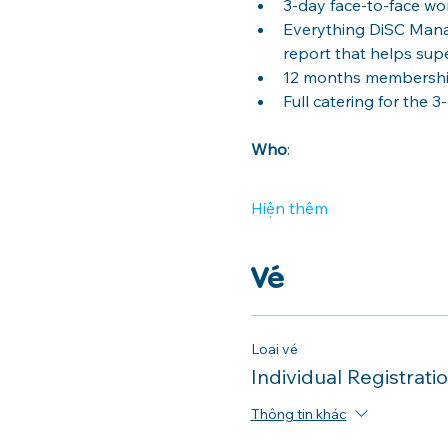
3-day face-to-face w
Everything DiSC Mana
report that helps sup
12 months membership
Full catering for the 3
Who
: 
Hiện thêm
Vé
Loại vé
Individual Registrati
Thông tin khác