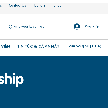
es
Contact Us
Donate
Shop
Đăng nhập
Find your Local Pool
Campaigns (Title)
 VIÊN
TIN TỨC & CẬP NHẬT
ship