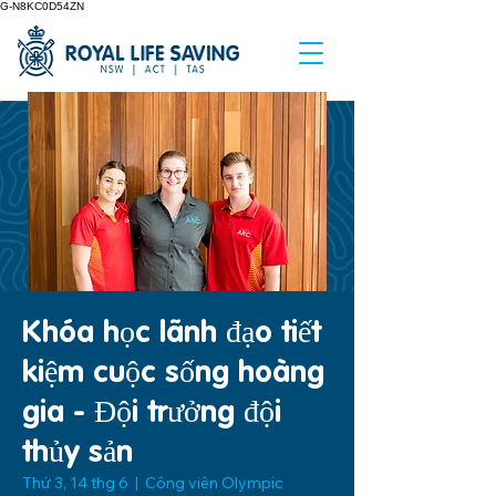
G-N8KC0D54ZN
Khóa học lãnh đạo tiết
kiệm cuộc sống hoàng
gia - Đội trưởng đội
thủy sản
Thứ 3, 14 thg 6
  |  
Công viên Olympic