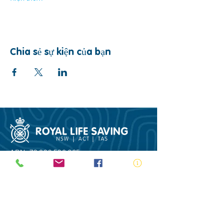
Chia sẻ sự kiện của bạn
ABN:
73 000 580 825
34/10 Gladstone Road, Castle Hill NSW
2154
PO Box 8307, Baulkham Hills BC NSW
2153
Telephone:
02 9634 3700
Email:
nsw@royalnsw.com.au