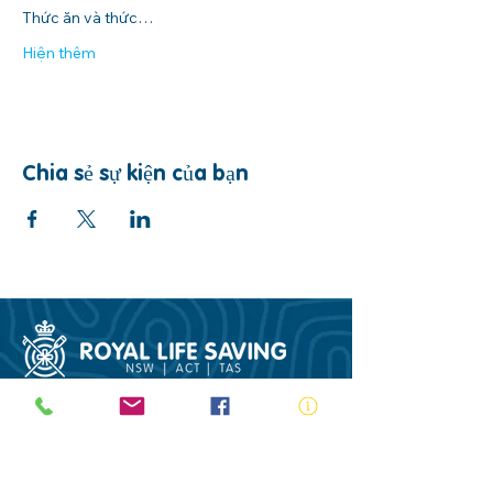
Thức ăn và thức…
Hiện thêm
Chia sẻ sự kiện của bạn
ABN:
73 000 580 825
34/10 Gladstone Road, Castle Hill NSW
2154
PO Box 8307, Baulkham Hills BC NSW