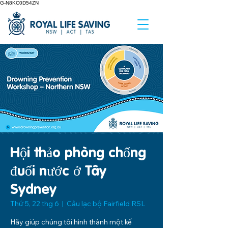
G-N8KC0D54ZN
Hội thảo phòng chống
đuối nước ở Tây
Sydney
Thứ 5, 22 thg 6
  |  
Câu lạc bộ Fairfield RSL
Hãy giúp chúng tôi hình thành một kế