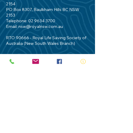
2154
PO Box 8307, Baulkham Hills BC NSW
2153
Telephone:
02 9634 3700
Email:
nsw@royalnsw.com.au
RTO 90666 - Royal Life Saving Society of
Australia (New South Wales Branch)
Privacy Policy
Contact Us
Terms of Use