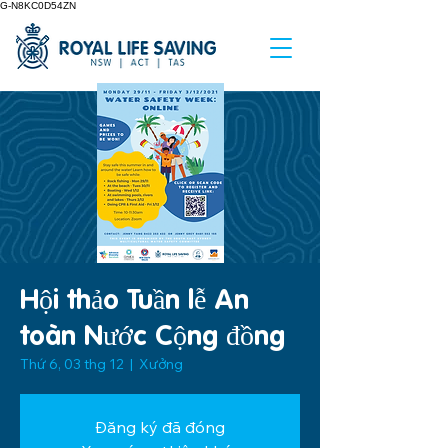
G-N8KC0D54ZN
Hội thảo Tuần lễ An
toàn Nước Cộng đồng
Thứ 6, 03 thg 12
  |  
Xưởng
Đăng ký đã đóng