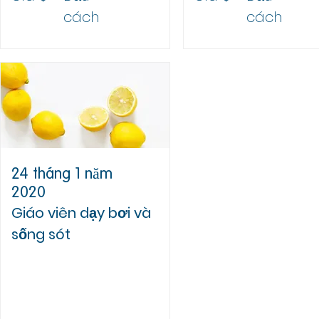
cách
cách
24 tháng 1 năm
2020
Giáo viên dạy bơi và
sống sót
Trụ sở chính của RLSNSW
Đơn vị 10, 34 Đường
Gladstone,
Đồi lâu đài