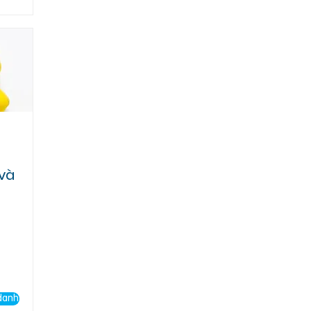
 và
danh