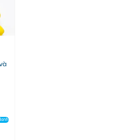
 và
danh