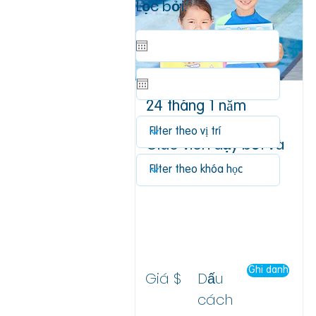
Lọc bởi:
24 tháng 1 năm
2020
Giáo viên dạy bơi và
sống sót
Trụ sở chính của RLSNSW
Đơn vị 10, 34 Đường
Gladstone,
Đồi lâu đài
Ghi danh
Giá $
Dấu
cách