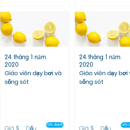
24 tháng 1 năm
24 tháng 1 năm
2020
2020
Giáo viên dạy bơi và
Giáo viên dạy bơi
sống sót
sống sót
Trụ sở chính của RLSNSW
Trụ sở chính của RLSNSW
Đơn vị 10, 34 Đường
Đơn vị 10, 34 Đường
Gladstone,
Gladstone,
Đồi lâu đài
Đồi lâu đài
Ghi danh
Ghi 
Giá $
Dấu
Giá $
Dấu