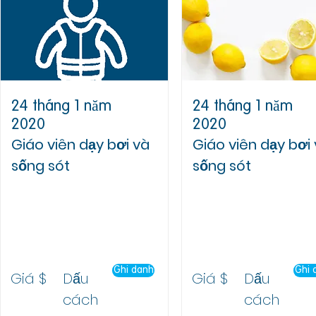
24 tháng 1 năm
24 tháng 1 năm
2020
2020
Giáo viên dạy bơi và
Giáo viên dạy bơi
sống sót
sống sót
Trụ sở chính của RLSNSW
Trụ sở chính của RLSNSW
Đơn vị 10, 34 Đường
Đơn vị 10, 34 Đường
Gladstone,
Gladstone,
Đồi lâu đài
Đồi lâu đài
Ghi danh
Ghi 
Giá $
Dấu
Giá $
Dấu
cách
cách