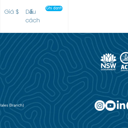
Ghi danh
Giá $
Dấu
cách
Wales Branch)