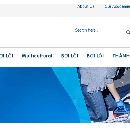
About Us
Our Academi
Multicultural
THÀNH
ƠI LỘI
BƠI LỘI
BƠI LỘI