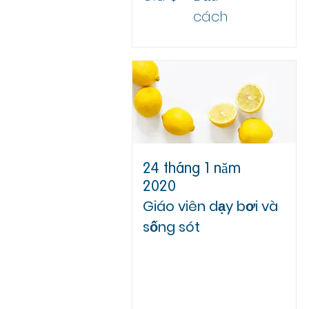
cách
24 tháng 1 năm
2020
Giáo viên dạy bơi và
sống sót
Trụ sở chính của RLSNSW
Đơn vị 10, 34 Đường
Gladstone,
Đồi lâu đài