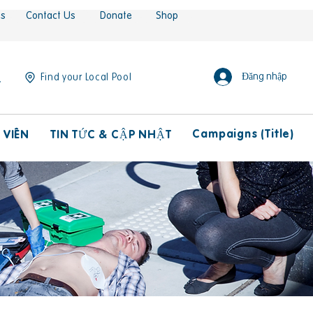
es
Contact Us
Donate
Shop
Đăng nhập
Find your Local Pool
Campaigns (Title)
 VIÊN
TIN TỨC & CẬP NHẬT