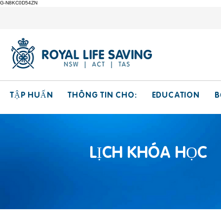
G-N8KC0D54ZN
THÔNG TIN CHO:
EDUCATION
TẬP HUẤN
B
LỊCH KHÓA HỌC