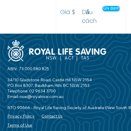
Ghi danh
Giá $
Dấu
cách
ABN: 73 000 580 825
34/10 Gladstone Road, Castle Hill NSW 2154
PO Box 8307, Baulkham Hills BC NSW 2153
Telephone: 02 9634 3700
Email:
nsw@royalnsw.com.au
RTO 90666 - Royal Life Saving Society of Australia (New South 
Privacy Policy
Contact Us
Terms of Use