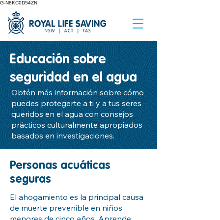
G-N8KC0D54ZN
Educación sobre
seguridad en el agua
Obtén más información sobre cómo
puedes protegerte a ti y a tus seres
queridos en el agua con consejos
prácticos culturalmente apropiados
basados en investigaciones.
Personas acuáticas
seguras
El ahogamiento es la principal causa
de muerte prevenible en niños
menores de cinco años. Aprende