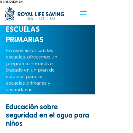
G-N8KC0D54ZN
ESCUELAS
PRIMARIAS
En asociación con las
escuelas, ofrecemos un
programa interactivo
basado en un plan de
estudios para las
escuelas primarias y
secundarias.
Educación sobre
seguridad en el agua para
niños