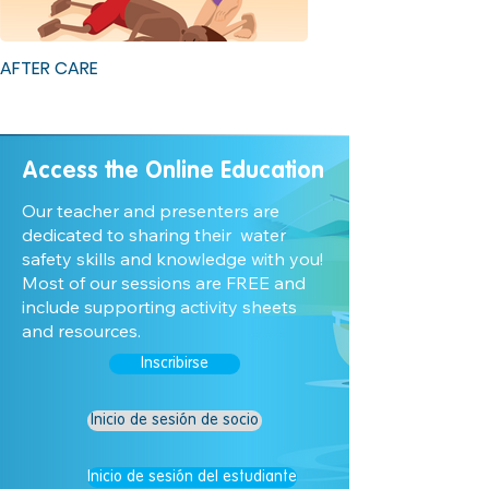
AFTER CARE
Access the Online Education
Our teacher and presenters are
dedicated to sharing their water
safety skills and knowledge with you!
Most of our sessions are FREE and
include supporting activity sheets
and resources.
Inscribirse
Inicio de sesión de socio
Inicio de sesión del estudiante