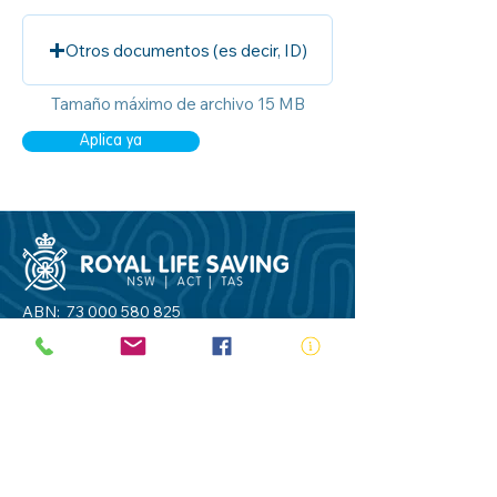
Otros documentos (es decir, ID)
Tamaño máximo de archivo 15 MB
Aplica ya
ABN:
73 000 580 825
34/10 Gladstone Road, Castle Hill NSW
2154
PO Box 8307, Baulkham Hills BC NSW
2153
Telephone:
02 9634 3700
Email:
nsw@royalnsw.com.au