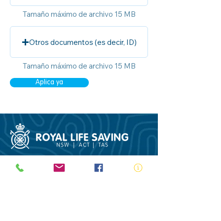
Tamaño máximo de archivo 15 MB
Otros documentos (es decir, ID)
Tamaño máximo de archivo 15 MB
Aplica ya
ABN:
73 000 580 825
34/10 Gladstone Road, Castle Hill NSW
2154
PO Box 8307, Baulkham Hills BC NSW
2153
Telephone:
02 9634 3700