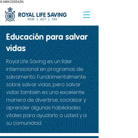
G-N8KC0D54ZN
Educación para salvar
vidas
Royal Life Saving es un líder
internacional en programas de
salvamento. Fundamentalmente
sobre salvar vidas, pero salvar
vidas también es una excelente
manera de divertirse, socializar y
aprender algunas habilidades
vitales para ayudarlo a usted y a
su comunidad.