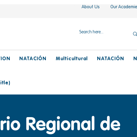
About Us
Our Academi
TION
NATACIÓN
Multicultural
NATACIÓN
N
tle)
io Regional de