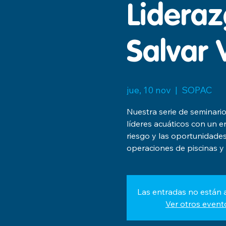
Lideraz
Salvar 
jue, 10 nov
  |  
SOPAC
Nuestra serie de seminari
líderes acuáticos con un en
riesgo y las oportunidades
operaciones de piscinas y 
Las entradas no están a
Ver otros event