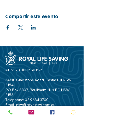
Compartir este evento
ABN:
73 000 580 825
34/10 Gladstone Road, Castle Hill NSW
2154
PO Box 8307, Baulkham Hills BC NSW
2153
Telephone:
02 9634 3700
Email:
nsw@royalnsw.com.au
RTO 90666 - Royal Life Saving Society of