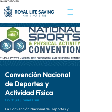
G-N8KC0D54ZN
Convención Nacional
de Deportes y
Actividad Física
lun, 11 jul
  |  
muelle sur
La Convención Nacional de Deportes y