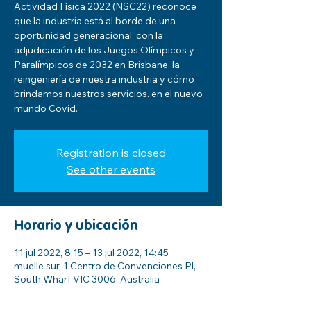
Actividad Física 2022 (NSC22) reconoce
que la industria está al borde de una
oportunidad generacional, con la
adjudicación de los Juegos Olímpicos y
Paralímpicos de 2032 en Brisbane, la
reingeniería de nuestra industria y cómo
brindamos nuestros servicios. en el nuevo
mundo Covid.
Registration is closed
See other events
Horario y ubicación
11 jul 2022, 8:15 – 13 jul 2022, 14:45
muelle sur, 1 Centro de Convenciones Pl,
South Wharf VIC 3006, Australia