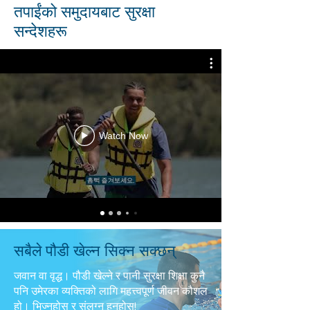
तपाईंको समुदायबाट सुरक्षा
सन्देशहरू
Watch Now
सबैले पौडी खेल्न सिक्न सक्छन्
जवान वा वृद्ध। पौडी खेल्ने र पानी सुरक्षा शिक्षा कुनै
पनि उमेरका व्यक्तिको लागि महत्त्वपूर्ण जीवन कौशल
हो। भिज्नुहोस् र संलग्न हुनुहोस्!