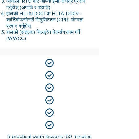
अघिल्लो RTO बाट आफ्नो इजाजतपत्र प्रदान
गर्नुहोस् (अगाडि र पछाडि)
हालको HLTAID001 वा HLTAID009 -
कार्डियोपल्मोनरी रिसुसिटेशन (CPR) योग्यता
प्रदान गर्नुहोस्
हालको (सशुल्क) चिल्ड्रेन चेकसँग काम गर्ने
(WWCC)
5 practical swim lessons (60 minutes