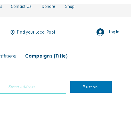
es
Contact Us
Donate
Shop
Log In
Find your Local Pool
Campaigns (Title)
ावधिकहरू
Button