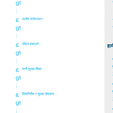
gt
;
&
जलीय मनोरञ्जन
gt
;
&
जीवन बचाउने
हाम
gt
;
&
पानी सुरक्षा शिक्षा
gt
;
&
दिशानिर्देश र सुरक्षा सेवाहरू
gt
;