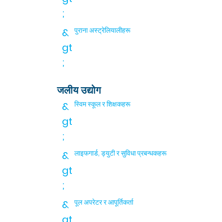
;
&
पुराना अस्ट्रेलियालीहरू
gt
;
जलीय उद्योग
&
स्विम स्कूल र शिक्षकहरू
gt
;
&
लाइफगार्ड, ड्युटी र सुविधा प्रबन्धकहरू
gt
;
&
पूल अपरेटर र आपूर्तिकर्ता
gt