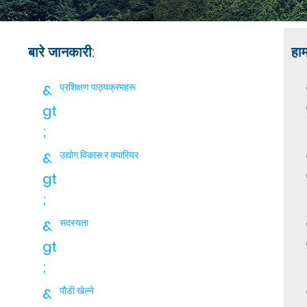
बारे जानकारी:
हाम
&
प्रशिक्षण पाठ्यक्रमहरू
gt
;
&
उद्योग विकास र क्यारियर
gt
;
&
सदस्यता
gt
;
&
पौडी खेल्ने