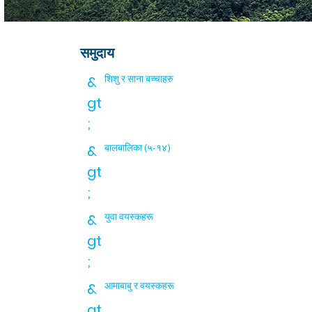
समुदाय
&
शिशु र साना बच्चाहरु
gt
;
&
बालबालिका (५-१४)
gt
;
&
युवा वयस्कहरू
gt
;
&
आमाबाबु र वयस्कहरू
gt