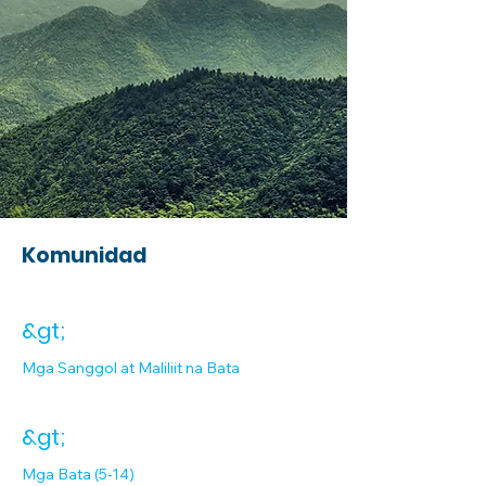
Komunidad
&gt;
Mga Sanggol at Maliliit na Bata
&gt;
Mga Bata (5-14)