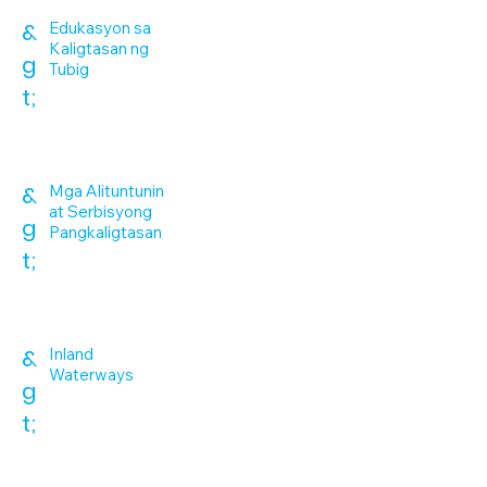
&
Edukasyon sa
Kaligtasan ng
g
Tubig
t;
&
Mga Alituntunin
at Serbisyong
g
Pangkaligtasan
t;
&
Inland
Waterways
g
t;