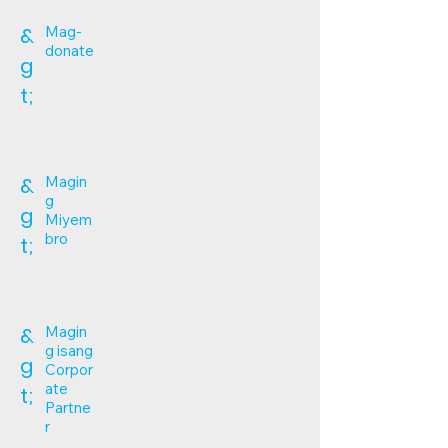
&
Mag-
donate
g
t;
&
Magin
g
g
Miyem
bro
t;
&
Magin
g isang
g
Corpor
ate
t;
Partne
r