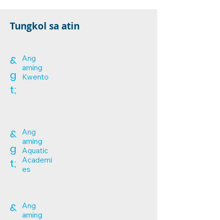
Tungkol sa atin
&
Ang
aming
g
Kwento
t;
&
Ang
aming
g
Aquatic
Academi
t;
es
&
Ang
aming