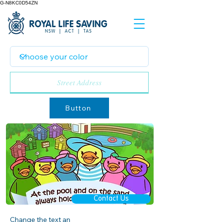
G-N8KC0D54ZN
Button
Contact Us
Change the text an