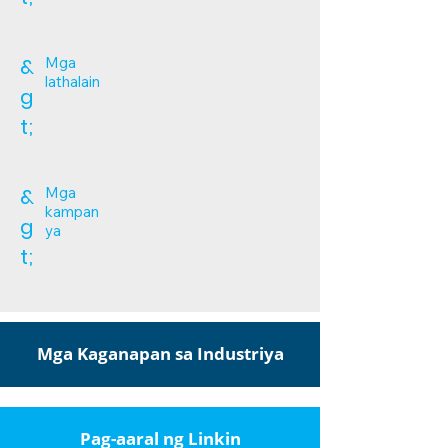
&
Mga
lathalain
g
t;
&
Mga
kampan
g
ya
t;
Mga Kaganapan sa Industriya
Pag-aaral ng Linkin