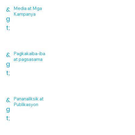
&
Media at Mga
Kampanya
g
t;
&
Pagkakaiba-iba
at pagsasama
g
t;
&
Pananaliksik at
Publikasyon
g
t;