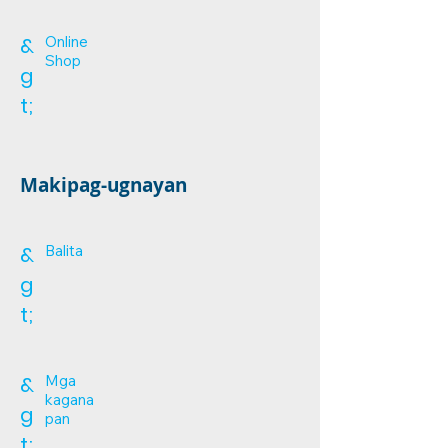
&
Online
Shop
g
t;
Makipag-ugnayan
&
Balita
g
t;
&
Mga
kagana
g
pan
t;