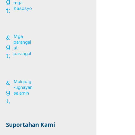
g
mga
Kasosyo
t;
&
Mga
parangal
g
at
parangal
t;
&
Makipag
-ugnayan
g
sa amin
t;
Suportahan Kami