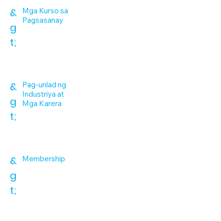
&
Mga Kurso sa
Pagsasanay
g
t;
&
Pag-unlad ng
Industriya at
g
Mga Karera
t;
&
Membership
g
t;