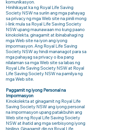
komunikasyon.
Hinihikayat ka ng Royal Life Saving
Society NSW na suriin ang mga pahayag
sa privacy ng mga Web site na pinili mong
i-link mula sa Royal Life Saving Society
NSW upang maunawaan mo kung paano
kinokolekta, ginagamit at ibinabahagi ng
mga Web site na iyon ang iyong
impormasyon. Ang Royal Life Saving
Society NSW ay hindi mananagot para sa
mga pahayag sa privacy o iba pang
nilalaman sa mga Web site sa labas ng
Royal Life Saving Society NSW at Royal
Life Saving Society NSW na pamilya ng
mga Web site.
Paggamit ng iyong Personal na
Impormasyon
Kinokolekta at ginagamit ng Royal Life
Saving Society NSW ang iyong personal
na impormasyon upang patakbuhin ang
Web site ng Royal Life Saving Society
NSW at ihatid ang mga serbisyong iyong
hiniling. Ginagamit din ng Royal Life