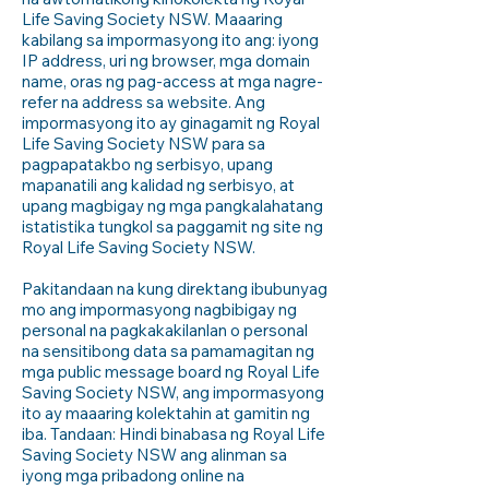
Life Saving Society NSW. Maaaring
kabilang sa impormasyong ito ang: iyong
IP address, uri ng browser, mga domain
name, oras ng pag-access at mga nagre-
refer na address sa website. Ang
impormasyong ito ay ginagamit ng Royal
Life Saving Society NSW para sa
pagpapatakbo ng serbisyo, upang
mapanatili ang kalidad ng serbisyo, at
upang magbigay ng mga pangkalahatang
istatistika tungkol sa paggamit ng site ng
Royal Life Saving Society NSW.
Pakitandaan na kung direktang ibubunyag
mo ang impormasyong nagbibigay ng
personal na pagkakakilanlan o personal
na sensitibong data sa pamamagitan ng
mga public message board ng Royal Life
Saving Society NSW, ang impormasyong
ito ay maaaring kolektahin at gamitin ng
iba. Tandaan: Hindi binabasa ng Royal Life
Saving Society NSW ang alinman sa
iyong mga pribadong online na