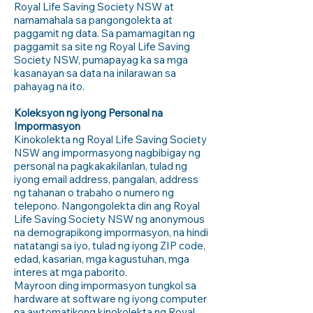
Royal Life Saving Society NSW at
namamahala sa pangongolekta at
paggamit ng data. Sa pamamagitan ng
paggamit sa site ng Royal Life Saving
Society NSW, pumapayag ka sa mga
kasanayan sa data na inilarawan sa
pahayag na ito.
Koleksyon ng iyong Personal na
Impormasyon
Kinokolekta ng Royal Life Saving Society
NSW ang impormasyong nagbibigay ng
personal na pagkakakilanlan, tulad ng
iyong email address, pangalan, address
ng tahanan o trabaho o numero ng
telepono. Nangongolekta din ang Royal
Life Saving Society NSW ng anonymous
na demograpikong impormasyon, na hindi
natatangi sa iyo, tulad ng iyong ZIP code,
edad, kasarian, mga kagustuhan, mga
interes at mga paborito.
Mayroon ding impormasyon tungkol sa
hardware at software ng iyong computer
na awtomatikong kinokolekta ng Royal