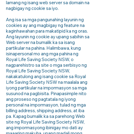
lamang ng isang web server sa domain na
nagbigay ng cookie sa iyo.
Ang isa sa mga pangunahing layunin ng
cookies ay ang magbigay ng feature na
kaginhawahan para makatipid ka ng oras.
Ang layunin ng cookie ay upang sabihin sa
Web server na bumalik ka sa isang
partikular na pahina. Halimbawa, kung
isinapersonal mo ang mga pahina ng
Royal Life Saving Society NSW, o
nagparehistro sa site o mga serbisyo ng
Royal Life Saving Society NSW,
nakakatulong ang isang cookie sa Royal
Life Saving Society NSW na maalala ang
iyong partikular na impormasyon sa mga
susunod na pagbisita. Pinapasimple nito
ang proseso ng pagtatala ng iyong
personal na impormasyon, tulad ng mga
billing address, shipping address, at iba
pa. Kapag bumalik ka sa parehong Web
site ng Royal Life Saving Society NSW,
ang impormasyong ibinigay mo dati ay
maaaring makuha, upang madali mong