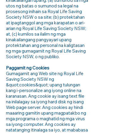
kinakailangan upang: (a) sumunod sa mga
utos ng batas o sumunod sa legal na
prosesong inihain sa Royal Life Saving
Society NSW o sa site; (b) protektahan
at ipagtanggol ang mga karapatan o ari-
arian ng Royal Life Saving Society NSW;
at, (c) kumilos sa ilalim ng mga
kinakailangang pangyayari upang
protektahan ang personal na kaligtasan
ng mga gumagamit ng Royal Life Saving
Society NSW, o ng publiko.
Paggamit ng Cookies
Gumagamit ang Web site ng Royal Life
Saving Society NSW ng
&quot;cookies&quot; upang tulungan
kang i-personalize ang iyong online na
karanasan. Ang cookie ay isang text file
na inilalagay sa iyong hard disk ng isang
Web page server. Ang cookies ay hindi
maaaring gamitin upang magpatakbo ng
mga programa o maghatid ng mga virus
sa iyong computer. Ang cookies ay
natatanging itinalaga sa iyo, at mababasa