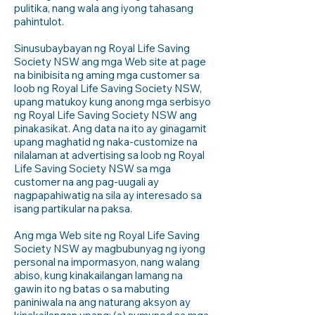
pulitika, nang wala ang iyong tahasang
pahintulot.
Sinusubaybayan ng Royal Life Saving
Society NSW ang mga Web site at page
na binibisita ng aming mga customer sa
loob ng Royal Life Saving Society NSW,
upang matukoy kung anong mga serbisyo
ng Royal Life Saving Society NSW ang
pinakasikat. Ang data na ito ay ginagamit
upang maghatid ng naka-customize na
nilalaman at advertising sa loob ng Royal
Life Saving Society NSW sa mga
customer na ang pag-uugali ay
nagpapahiwatig na sila ay interesado sa
isang partikular na paksa.
Ang mga Web site ng Royal Life Saving
Society NSW ay magbubunyag ng iyong
personal na impormasyon, nang walang
abiso, kung kinakailangan lamang na
gawin ito ng batas o sa mabuting
paniniwala na ang naturang aksyon ay