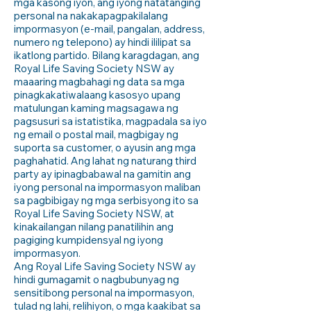
mga kasong iyon, ang iyong natatanging
personal na nakakapagpakilalang
impormasyon (e-mail, pangalan, address,
numero ng telepono) ay hindi ililipat sa
ikatlong partido. Bilang karagdagan, ang
Royal Life Saving Society NSW ay
maaaring magbahagi ng data sa mga
pinagkakatiwalaang kasosyo upang
matulungan kaming magsagawa ng
pagsusuri sa istatistika, magpadala sa iyo
ng email o postal mail, magbigay ng
suporta sa customer, o ayusin ang mga
paghahatid. Ang lahat ng naturang third
party ay ipinagbabawal na gamitin ang
iyong personal na impormasyon maliban
sa pagbibigay ng mga serbisyong ito sa
Royal Life Saving Society NSW, at
kinakailangan nilang panatilihin ang
pagiging kumpidensyal ng iyong
impormasyon.
Ang Royal Life Saving Society NSW ay
hindi gumagamit o nagbubunyag ng
sensitibong personal na impormasyon,
tulad ng lahi, relihiyon, o mga kaakibat sa