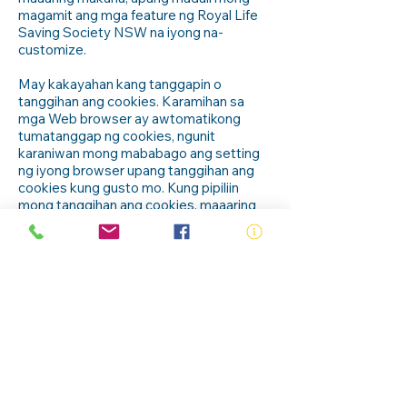
magamit ang mga feature ng Royal Life
Saving Society NSW na iyong na-
customize.
May kakayahan kang tanggapin o
tanggihan ang cookies. Karamihan sa
mga Web browser ay awtomatikong
tumatanggap ng cookies, ngunit
karaniwan mong mababago ang setting
ng iyong browser upang tanggihan ang
cookies kung gusto mo. Kung pipiliin
mong tanggihan ang cookies, maaaring
hindi mo ganap na maranasan ang mga
interactive na tampok ng mga serbisyo
ng Royal Life Saving Society NSW o mga
Web site na binibisita mo.
Seguridad ng iyong Personal na
Impormasyon
Sinisiguro ng Royal Life Saving Society
NSW ang iyong personal na
impormasyon mula sa hindi awtorisadong
pag-access, paggamit o pagsisiwalat.