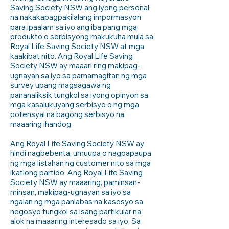
Saving Society NSW ang iyong personal
na nakakapagpakilalang impormasyon
para ipaalam sa iyo ang iba pang mga
produkto o serbisyong makukuha mula sa
Royal Life Saving Society NSW at mga
kaakibat nito. Ang Royal Life Saving
Society NSW ay maaari ring makipag-
ugnayan sa iyo sa pamamagitan ng mga
survey upang magsagawa ng
pananaliksik tungkol sa iyong opinyon sa
mga kasalukuyang serbisyo o ng mga
potensyal na bagong serbisyo na
maaaring ihandog.
Ang Royal Life Saving Society NSW ay
hindi nagbebenta, umuupa o nagpapaupa
ng mga listahan ng customer nito sa mga
ikatlong partido. Ang Royal Life Saving
Society NSW ay maaaring, paminsan-
minsan, makipag-ugnayan sa iyo sa
ngalan ng mga panlabas na kasosyo sa
negosyo tungkol sa isang partikular na
alok na maaaring interesado sa iyo. Sa