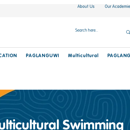
About Us
Our Academi
CATION
PAGLANGUWI
Multicultural
PAGLAN
lticultural Swimming