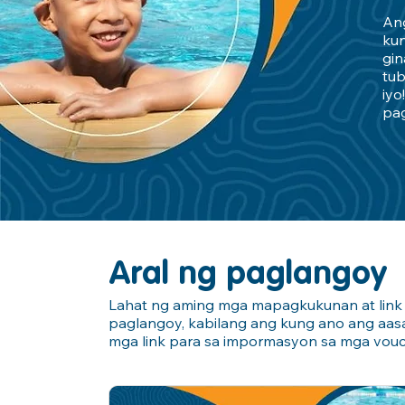
Ang
kun
gin
tu
iyo
pag
Aral ng paglangoy
Lahat ng aming mga mapagkukunan at link na
paglangoy, kabilang ang kung ano ang aasa
mga link para sa impormasyon sa mga vou