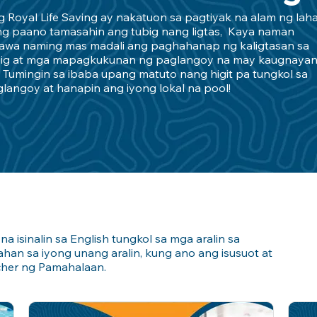
 Royal Life Saving ay nakatuon sa pagtiyak na alam ng lah
g paano tamasahin ang tubig nang ligtas, Kaya naman
awa naming mas madali ang paghahanap ng kaligtasan sa
big at mga mapagkukunan ng paglangoy na may kaugnayan
! Tumingin sa ibaba upang matuto nang higit pa tungkol sa
langoy at hanapin ang iyong lokal na pool!
 isinalin sa English tungkol sa mga aralin sa
han sa iyong unang aralin, kung ano ang isusuot at
cher ng Pamahalaan.