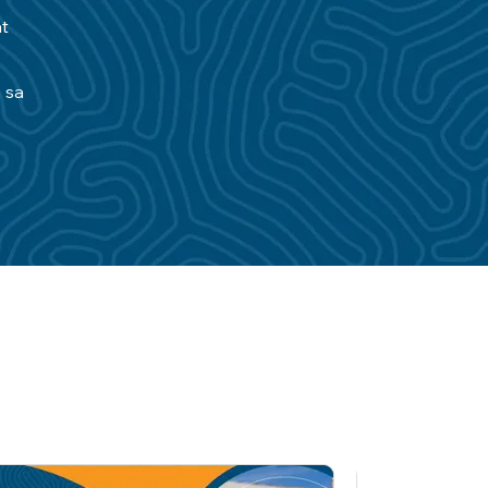
at
 sa