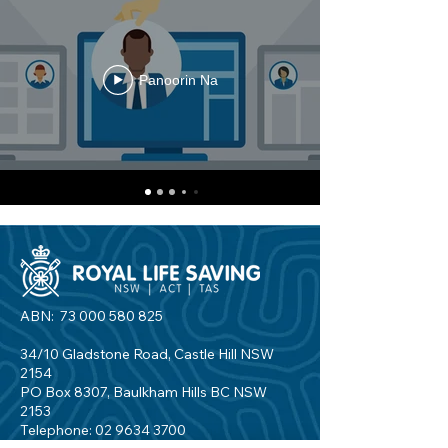
Panoorin Na
ABN:
73 000 580 825
34/10 Gladstone Road, Castle Hill NSW
2154
PO Box 8307, Baulkham Hills BC NSW
2153
Telephone:
02 9634 3700