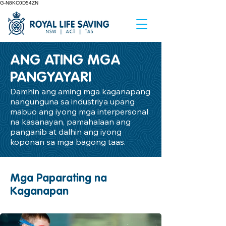
G-N8KC0D54ZN
ANG ATING MGA
PANGYAYARI
Damhin ang aming mga kaganapang
nangunguna sa industriya upang
mabuo ang iyong mga interpersonal
na kasanayan, pamahalaan ang
panganib at dalhin ang iyong
koponan sa mga bagong taas.
Mga Paparating na
Kaganapan