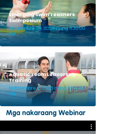
Emerging Swim Teachers
Swimposium
Setyembre 29, 2026 nang 11:30:00
PM
Aquatic Team Leadership
Training
Nobyembre 2, 2026 nang 10:00:00
PM
Mga nakaraang Webinar