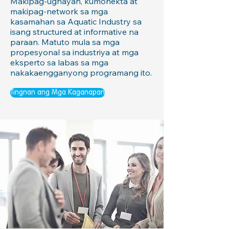
Makipag-ugnayan, kumonekta at
makipag-network sa mga
kasamahan sa Aquatic Industry sa
isang structured at informative na
paraan. Matuto mula sa mga
propesyonal sa industriya at mga
eksperto sa labas sa mga
nakakaengganyong programang ito.
Tingnan ang Mga Kaganapan