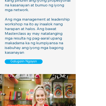
kang pinuhin ang iyong propesyonal
na kasanayan at bumuo ng iyong
mga network.
Ang mga management at leadership
workshop na ito ay inaalok nang
harapan at halos. Ang bawat
Masterclass ay may natatanging
mga resulta ng pag-aaral upang
makadama ka ng kumpiyansa na
isabuhay ang iyong mga bagong
kasanayan
Galugarin Ngayon