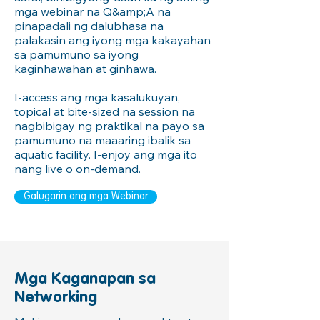
mga webinar na Q&amp;A na
pinapadali ng dalubhasa na
palakasin ang iyong mga kakayahan
sa pamumuno sa iyong
kaginhawahan at ginhawa.
I-access ang mga kasalukuyan,
topical at bite-sized na session na
nagbibigay ng praktikal na payo sa
pamumuno na maaaring ibalik sa
aquatic facility. I-enjoy ang mga ito
nang live o on-demand.
Galugarin ang mga Webinar
Mga Kaganapan sa
Networking