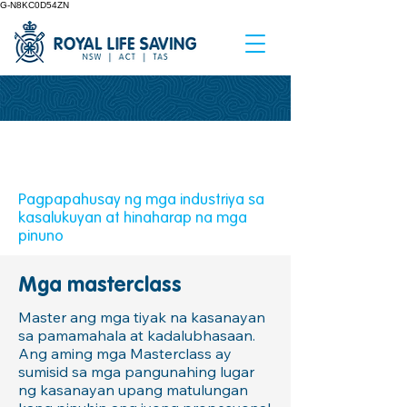
G-N8KC0D54ZN
PAG-UNLAD NG
PAMUMUNO
Pagpapahusay ng mga industriya sa
kasalukuyan at hinaharap na mga
pinuno
Mga masterclass
Master ang mga tiyak na kasanayan
sa pamamahala at kadalubhasaan.
Ang aming mga Masterclass ay
sumisid sa mga pangunahing lugar
ng kasanayan upang matulungan