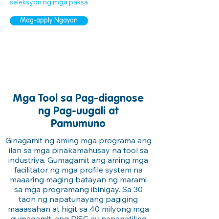
seleksyon ng mga paksa
Mag-apply Ngayon
- first aid training course - cpr training
course - lifeguard training course -
swimming school - swimming instructor
Mga Tool sa Pag-diagnose
ng Pag-uugali at
Pamumuno
Ginagamit ng aming mga programa ang
ilan sa mga pinakamahusay na tool sa
industriya. Gumagamit ang aming mga
facilitator ng mga profile system na
maaaring maging batayan ng marami
sa mga programang ibinigay. Sa 30
taon ng napatunayang pagiging
maaasahan at higit sa 40 milyong mga
gumagamit, ang DiSC ay nananatiling