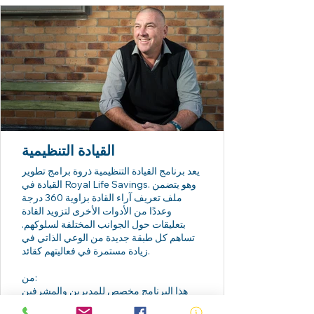
القيادة التنظيمية
يعد برنامج القيادة التنظيمية ذروة برامج تطوير
القيادة في Royal Life Savings. وهو يتضمن
ملف تعريف آراء القادة بزاوية 360 درجة
وعددًا من الأدوات الأخرى لتزويد القادة
بتعليقات حول الجوانب المختلفة لسلوكهم.
تساهم كل طبقة جديدة من الوعي الذاتي في
زيادة مستمرة في فعاليتهم كقائد.
من:
هذا البرنامج مخصص للمديرين والمشرفين
الذين يتطلعون إلى زيادة فهمهم لسلوكهم