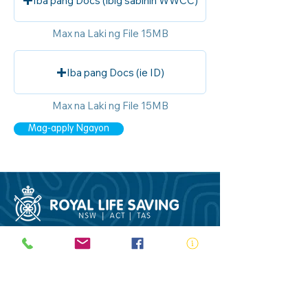
Iba pang Docs (ibig sabihin WWCC)
Max na Laki ng File 15MB
Iba pang Docs (ie ID)
Max na Laki ng File 15MB
Mag-apply Ngayon
ABN:
73 000 580 825
34/10 Gladstone Road, Castle Hill NSW
2154
PO Box 8307, Baulkham Hills BC NSW
2153