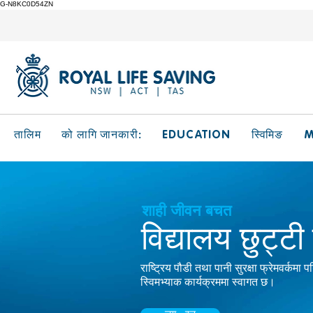
G-N8KC0D54ZN
EDUCATION
M
तालिम
को लागि जानकारी:
स्विमिङ
शाही जीवन बचत
विद्यालय छुट्टी
राष्ट्रिय पौडी तथा पानी सुरक्षा फ्रेमवर्कमा प
स्विमभ्याक कार्यक्रममा स्वागत छ।