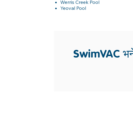
Werris Creek Pool
Yeoval Pool
SwimVAC भनेको व