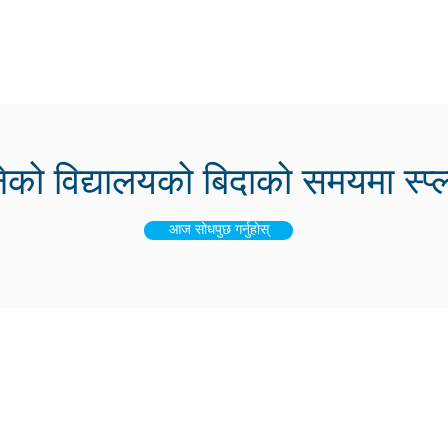
िद्यालयको बिदाको समयमा स्प्ल्याश
आज सोधपुछ गर्नुहोस्