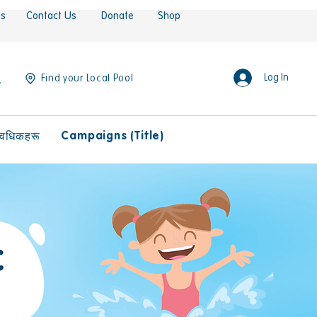
es
Contact Us
Donate
Shop
Log In
Find your Local Pool
Campaigns (Title)
ावधिकहरू