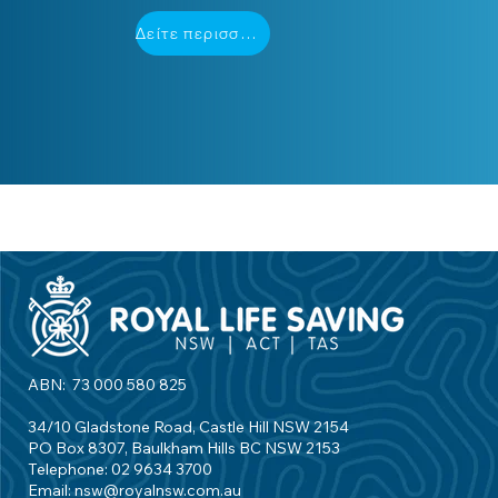
Δείτε περισσότερα
ABN: 73 000 580 825
34/10 Gladstone Road, Castle Hill NSW 2154
PO Box 8307, Baulkham Hills BC NSW 2153
Telephone: 02 9634 3700
Email:
nsw@royalnsw.com.au