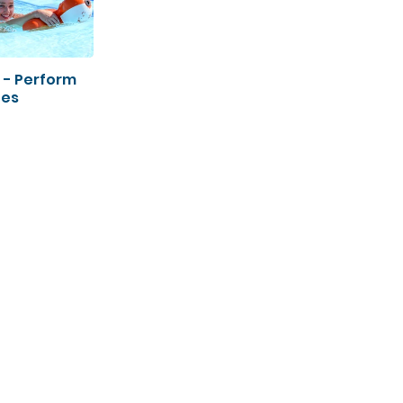
 - Perform
ues