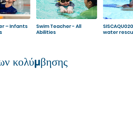
r – Infants
Swim Teacher - All
SISCAQU020
s
Abilities
water resc
ων κολύμβησης