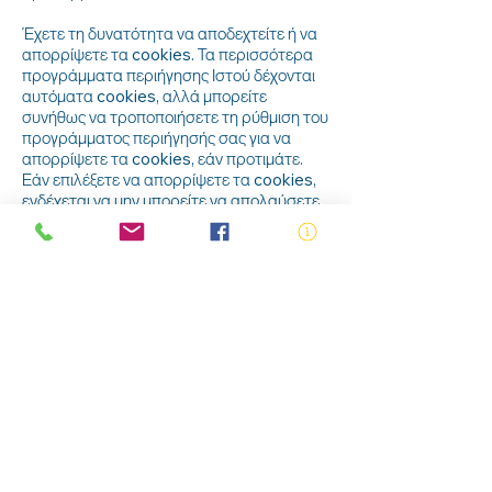
Έχετε τη δυνατότητα να αποδεχτείτε ή να
απορρίψετε τα cookies. Τα περισσότερα
προγράμματα περιήγησης Ιστού δέχονται
αυτόματα cookies, αλλά μπορείτε
συνήθως να τροποποιήσετε τη ρύθμιση του
προγράμματος περιήγησής σας για να
απορρίψετε τα cookies, εάν προτιμάτε.
Εάν επιλέξετε να απορρίψετε τα cookies,
ενδέχεται να μην μπορείτε να απολαύσετε
πλήρως τις διαδραστικές λειτουργίες των
υπηρεσιών της Royal Life Saving Society
NSW ή των τοποθεσιών Web που
επισκέπτεστε.
Ασφάλεια των Προσωπικών σας
Πληροφοριών
Η Royal Life Saving Society NSW
προστατεύει τα προσωπικά σας στοιχεία
από μη εξουσιοδοτημένη πρόσβαση, χρήση
ή αποκάλυψη. Η Royal Life Saving Society
NSW προστατεύει τις προσωπικές
πληροφορίες που παρέχετε σε διακομιστές