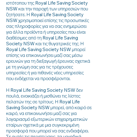
ιστότοπου της Royal Life Saving Society
NSW και την παροχή των υπηρεσιών που
ζητήσατε. Η Royal Life Saving Society
NSW χρησιμοποιεί επίσης τις προσωπικές
σας πληροφορίες για να σας ενημερώσει
για άλλα προϊόντα ή υπηρεσίες που είναι
διαθέσιμες από τη Royal Life Saving
Society NSW και τις θυγατρικές της. Η
Royal Life Saving Society NSW μπορεί
επίσης να επικοινωνήσει μαζί σας μέσω
ερευνών για τη διεξαγωγή έρευνας σχετικά
με τη γνώμη σας για τις τρέχουσες
υπηρεσίες ή για πιθανές νέες υπηρεσίες
που ενδέχεται να προσφέρονται.
Η Royal Life Saving Society NSW δεν
πουλά, ενοικιάζει ή μισθώνει τις λίστες
πελατών της σε τρίτους. Η Royal Life
Saving Society NSW μπορεί, από καιρό σε
καιρό, να επικοινωνήσει μαζί σας για
λογαριασμό εξωτερικών επιχειρηματικών
εταίρων σχετικά με μια συγκεκριμένη
προσφορά που μπορεί να σας ενδιαφέρει.
Σε αυτές τις περιπτώσεις, τα μοναδικά