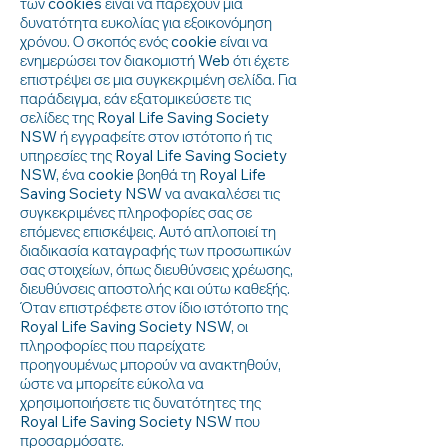
των cookies είναι να παρέχουν μια
δυνατότητα ευκολίας για εξοικονόμηση
χρόνου. Ο σκοπός ενός cookie είναι να
ενημερώσει τον διακομιστή Web ότι έχετε
επιστρέψει σε μια συγκεκριμένη σελίδα. Για
παράδειγμα, εάν εξατομικεύσετε τις
σελίδες της Royal Life Saving Society
NSW ή εγγραφείτε στον ιστότοπο ή τις
υπηρεσίες της Royal Life Saving Society
NSW, ένα cookie βοηθά τη Royal Life
Saving Society NSW να ανακαλέσει τις
συγκεκριμένες πληροφορίες σας σε
επόμενες επισκέψεις. Αυτό απλοποιεί τη
διαδικασία καταγραφής των προσωπικών
σας στοιχείων, όπως διευθύνσεις χρέωσης,
διευθύνσεις αποστολής και ούτω καθεξής.
Όταν επιστρέφετε στον ίδιο ιστότοπο της
Royal Life Saving Society NSW, οι
πληροφορίες που παρείχατε
προηγουμένως μπορούν να ανακτηθούν,
ώστε να μπορείτε εύκολα να
χρησιμοποιήσετε τις δυνατότητες της
Royal Life Saving Society NSW που
προσαρμόσατε.