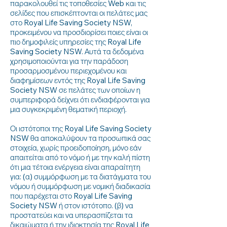
παρακολουθεί τις τοποθεσίες Web και τις
σελίδες που επισκέπτονται οι πελάτες μας
στο Royal Life Saving Society NSW,
προκειμένου να προσδιορίσει ποιες είναι οι
πιο δημοφιλείς υπηρεσίες της Royal Life
Saving Society NSW. Αυτά τα δεδομένα
χρησιμοποιούνται για την παράδοση
προσαρμοσμένου περιεχομένου και
διαφημίσεων εντός της Royal Life Saving
Society NSW σε πελάτες των οποίων η
συμπεριφορά δείχνει ότι ενδιαφέρονται για
μια συγκεκριμένη θεματική περιοχή.
Οι ιστότοποι της Royal Life Saving Society
NSW θα αποκαλύψουν τα προσωπικά σας
στοιχεία, χωρίς προειδοποίηση, μόνο εάν
απαιτείται από το νόμο ή με την καλή πίστη
ότι μια τέτοια ενέργεια είναι απαραίτητη
για: (α) συμμόρφωση με τα διατάγματα του
νόμου ή συμμόρφωση με νομική διαδικασία
που παρέχεται στο Royal Life Saving
Society NSW ή στον ιστότοπο. (β) να
προστατεύει και να υπερασπίζεται τα
δικαιώματα ή την ιδιοκτησία της Royal Life