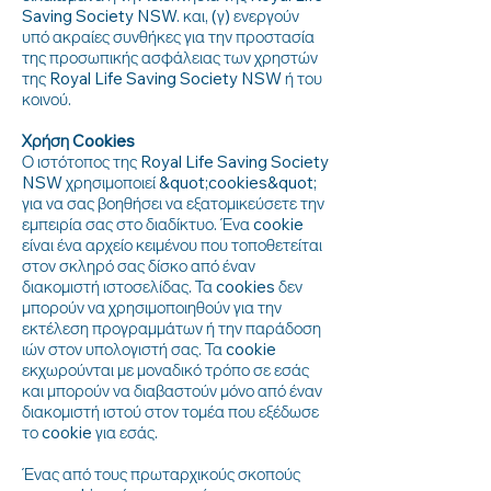
Saving Society NSW. και, (γ) ενεργούν
υπό ακραίες συνθήκες για την προστασία
της προσωπικής ασφάλειας των χρηστών
της Royal Life Saving Society NSW ή του
κοινού.
Χρήση Cookies
Ο ιστότοπος της Royal Life Saving Society
NSW χρησιμοποιεί &quot;cookies&quot;
για να σας βοηθήσει να εξατομικεύσετε την
εμπειρία σας στο διαδίκτυο. Ένα cookie
είναι ένα αρχείο κειμένου που τοποθετείται
στον σκληρό σας δίσκο από έναν
διακομιστή ιστοσελίδας. Τα cookies δεν
μπορούν να χρησιμοποιηθούν για την
εκτέλεση προγραμμάτων ή την παράδοση
ιών στον υπολογιστή σας. Τα cookie
εκχωρούνται με μοναδικό τρόπο σε εσάς
και μπορούν να διαβαστούν μόνο από έναν
διακομιστή ιστού στον τομέα που εξέδωσε
το cookie για εσάς.
Ένας από τους πρωταρχικούς σκοπούς