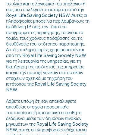
το υλικό και το λογισμικό του υπολογιστή
σας που συλλέγονται αυτόματα από την
Royal Life Saving Society NSW. Αυτές οι
πληροφορίες μπορεί να περιλαμβάνουν: τη
διεύθυνση IP σας, τον τύπο του
προγράμματος περιήγησης, τα ονόματα
τομέα, τους χρόνους πρόσβασης και τις
διευθύνσεις του ιστότοπου παραπομπής.
Αυτές οι πληροφορίες χρησιμοποιούνται
από την Royal Life Saving Society NSW
για τη λειτουργία της υπηρεσίας, για τη
διατήρηση της ποιότητας της υπηρεσίας
και για την παροχή γενικών στατιστικών
στοιχείων σχετικά με τη χρήση του
ιστότοπου της Royal Life Saving Society
NSW.
Λάβετε υπόψη ότι εάν αποκαλύψετε
απευθείας στοιχεία προσωπικής
ταυτοποίησης ή προσωπικά ευαίσθητα
δεδομένα μέσω των δημόσιων πινάκων
μηνυμάτων της Royal Life Saving Society
NSW, αυτές οι πληροφορίες ενδέχεται να