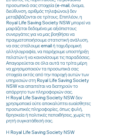
προσωπικά σας στοιχεία (e-mail, όνομα,
διεύθυνση, αριθμός τηλεφώνου) δεν
μεταβιβάζονται σε τρίτους. Επιπλέον, η
Royal Life Saving Society NSW μπορεί να
μοιράζεται δεδομένα με αξιόπιστους
συνεργάτες για να μας βοηθήσει να
πραγματοποιήσουμε στατιστική ανάλυση,
να σας στείλουμε email ή ταχυδρομική
αλληλογραφία, να παρέχουμε υποστήριξη
πελατών ή να κανονίσουμε τις παραδόσεις.
Απαγορεύεται σε όλα αυτά τα τρίτα μέρη
να χρησιμοποιούν τα προσωπικά σας
στοιχεία εκτός από την παροχή αυτών των
υπηρεσιών στη Royal Life Saving Society
NSW και απαιτείται να διατηρούν το
απόρρητο των πληροφοριών σας.
Η Royal Life Saving Society NSW δεν
χρησιμοποιεί ούτε αποκαλύπτει ευαίσθητες
προσωπικές πληροφορίες, όπως φυλή,
θρησκεία ή πολιτικές πεποιθήσεις, χωρίς τη
ρητή συγκατάθεσή σας.
Η Royal Life Saving Society NSW