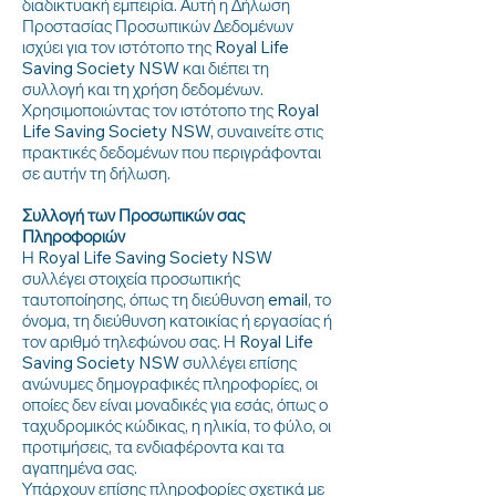
διαδικτυακή εμπειρία. Αυτή η Δήλωση
Προστασίας Προσωπικών Δεδομένων
ισχύει για τον ιστότοπο της Royal Life
Saving Society NSW και διέπει τη
συλλογή και τη χρήση δεδομένων.
Χρησιμοποιώντας τον ιστότοπο της Royal
Life Saving Society NSW, συναινείτε στις
πρακτικές δεδομένων που περιγράφονται
σε αυτήν τη δήλωση.
Συλλογή των Προσωπικών σας
Πληροφοριών
Η Royal Life Saving Society NSW
συλλέγει στοιχεία προσωπικής
ταυτοποίησης, όπως τη διεύθυνση email, το
όνομα, τη διεύθυνση κατοικίας ή εργασίας ή
τον αριθμό τηλεφώνου σας. Η Royal Life
Saving Society NSW συλλέγει επίσης
ανώνυμες δημογραφικές πληροφορίες, οι
οποίες δεν είναι μοναδικές για εσάς, όπως ο
ταχυδρομικός κώδικας, η ηλικία, το φύλο, οι
προτιμήσεις, τα ενδιαφέροντα και τα
αγαπημένα σας.
Υπάρχουν επίσης πληροφορίες σχετικά με