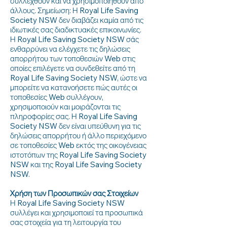
συλλεχθούν και να χρησιμοποιηθούν από
άλλους. Σημείωση: Η Royal Life Saving
Society NSW δεν διαβάζει καμία από τις
ιδιωτικές σας διαδικτυακές επικοινωνίες.
Η Royal Life Saving Society NSW σάς
ενθαρρύνει να ελέγχετε τις δηλώσεις
απορρήτου των τοποθεσιών Web στις
οποίες επιλέγετε να συνδεθείτε από τη
Royal Life Saving Society NSW, ώστε να
μπορείτε να κατανοήσετε πώς αυτές οι
τοποθεσίες Web συλλέγουν,
χρησιμοποιούν και μοιράζονται τις
πληροφορίες σας. Η Royal Life Saving
Society NSW δεν είναι υπεύθυνη για τις
δηλώσεις απορρήτου ή άλλο περιεχόμενο
σε τοποθεσίες Web εκτός της οικογένειας
ιστοτόπων της Royal Life Saving Society
NSW και της Royal Life Saving Society
NSW.
Χρήση των Προσωπικών σας Στοιχείων
Η Royal Life Saving Society NSW
συλλέγει και χρησιμοποιεί τα προσωπικά
σας στοιχεία για τη λειτουργία του