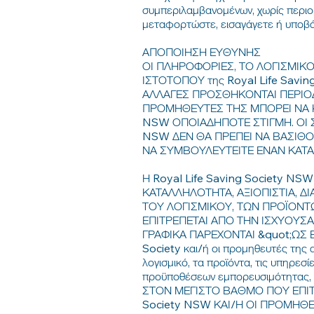
συμπεριλαμβανομένων, χωρίς περιορ
μεταφορτώστε, εισαγάγετε ή υποβά
ΑΠΟΠΟΙΗΣΗ ΕΥΘΥΝΗΣ
ΟΙ ΠΛΗΡΟΦΟΡΙΕΣ, ΤΟ ΛΟΓΙΣΜΙΚΟ
ΙΣΤΟΤΟΠΟΥ της Royal Life Sav
ΑΛΛΑΓΕΣ ΠΡΟΣΘΗΚΟΝΤΑΙ ΠΕΡΙΟΔΙΚ
ΠΡΟΜΗΘΕΥΤΕΣ ΤΗΣ ΜΠΟΡΕΙ ΝΑ ΚΑ
NSW ΟΠΟΙΑΔΗΠΟΤΕ ΣΤΙΓΜΗ. ΟΙ Σ
NSW ΔΕΝ ΘΑ ΠΡΕΠΕΙ ΝΑ ΒΑΣΙΘΟΥ
ΝΑ ΣΥΜΒΟΥΛΕΥΤΕΙΤΕ ΕΝΑΝ ΚΑΤ
Η Royal Life Saving Society 
ΚΑΤΑΛΛΗΛΟΤΗΤΑ, ΑΞΙΟΠΙΣΤΙΑ, Δ
ΤΟΥ ΛΟΓΙΣΜΙΚΟΥ, ΤΩΝ ΠΡΟΪΟΝΤ
ΕΠΙΤΡΕΠΕΤΑΙ ΑΠΟ ΤΗΝ ΙΣΧΥΟΥΣΑ
ΓΡΑΦΙΚΑ ΠΑΡΕΧΟΝΤΑΙ &quot;ΩΣ 
Society και/ή οι προμηθευτές της α
λογισμικό, τα προϊόντα, τις υπηρε
προϋποθέσεων εμπορευσιμότητας, κ
ΣΤΟΝ ΜΕΓΙΣΤΟ ΒΑΘΜΟ ΠΟΥ ΕΠΙΤΡ
Society NSW ΚΑΙ/Η ΟΙ ΠΡΟΜΗΘΕ