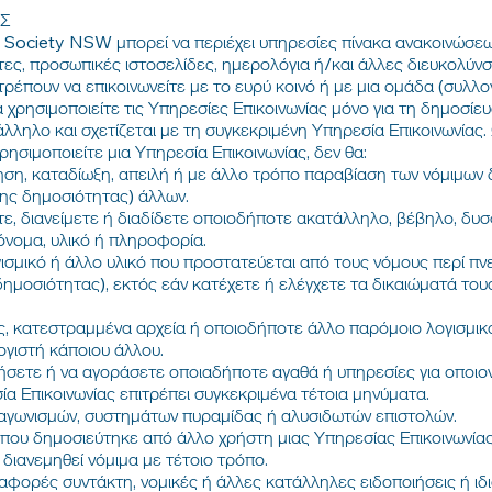
ΑΣ
 Society NSW μπορεί να περιέχει υπηρεσίες πίνακα ανακοινώσεων
ες, προσωπικές ιστοσελίδες, ημερολόγια ή/και άλλες διευκολύνσ
ιτρέπουν να επικοινωνείτε με το ευρύ κοινό ή με μια ομάδα (συλλ
α χρησιμοποιείτε τις Υπηρεσίες Επικοινωνίας μόνο για τη δημοσίε
άλληλο και σχετίζεται με τη συγκεκριμένη Υπηρεσία Επικοινωνίας.
ρησιμοποιείτε μια Υπηρεσία Επικοινωνίας, δεν θα:
η, καταδίωξη, απειλή ή με άλλο τρόπο παραβίαση των νόμιμων 
της δημοσιότητας) άλλων.
ε, διανείμετε ή διαδίδετε οποιοδήποτε ακατάλληλο, βέβηλο, δυσ
όνομα, υλικό ή πληροφορία.
ισμικό ή άλλο υλικό που προστατεύεται από τους νόμους περί πνε
ημοσιότητας), εκτός εάν κατέχετε ή ελέγχετε τα δικαιώματά τους
ύς, κατεστραμμένα αρχεία ή οποιοδήποτε άλλο παρόμοιο λογισμι
ογιστή κάποιου άλλου.
σετε ή να αγοράσετε οποιαδήποτε αγαθά ή υπηρεσίες για οποιο
ία Επικοινωνίας επιτρέπει συγκεκριμένα τέτοια μηνύματα.
αγωνισμών, συστημάτων πυραμίδας ή αλυσιδωτών επιστολών.
που δημοσιεύτηκε από άλλο χρήστη μιας Υπηρεσίας Επικοινωνίας
 διανεμηθεί νόμιμα με τέτοιο τρόπο.
φορές συντάκτη, νομικές ή άλλες κατάλληλες ειδοποιήσεις ή ιδ