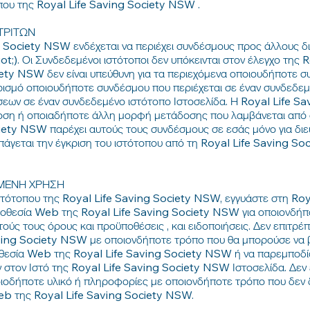
οπου της Royal Life Saving Society NSW .
ΤΡΙΤΩΝ
g Society NSW ενδέχεται να περιέχει συνδέσμους προς άλλους δ
t;). Οι Συνδεδεμένοι ιστότοποι δεν υπόκεινται στον έλεγχο της 
ety NSW δεν είναι υπεύθυνη για τα περιεχόμενα οποιουδήποτε σ
ισμό οποιουδήποτε συνδέσμου που περιέχεται σε έναν συνδεδεμ
ων σε έναν συνδεδεμένο ιστότοπο Ιστοσελίδα. Η Royal Life Sa
άδοση ή οποιαδήποτε άλλη μορφή μετάδοσης που λαμβάνεται από
ciety NSW παρέχει αυτούς τους συνδέσμους σε εσάς μόνο για δι
άγεται την έγκριση του ιστότοπου από τη Royal Life Saving S
ΜΕΝΗ ΧΡΗΣΗ
στότοπου της Royal Life Saving Society NSW, εγγυάστε στη Ro
οποθεσία Web της Royal Life Saving Society NSW για οποιονδήπο
ύς τους όρους και προϋποθέσεις , και ειδοποιήσεις. Δεν επιτρέπε
ing Society NSW με οποιονδήποτε τρόπο που θα μπορούσε να βλ
οθεσία Web της Royal Life Saving Society NSW ή να παρεμποδίσ
στον Ιστό της Royal Life Saving Society NSW Ιστοσελίδα. Δεν 
ιοδήποτε υλικό ή πληροφορίες με οποιονδήποτε τρόπο που δεν δ
eb της Royal Life Saving Society NSW.