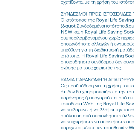
σχετίζονται με τη χρήση του ιστότ
ΣΥΝΔΕΣΜΟΙ ΠΡΟΣ ΙΣΤΟΣΕΛΙΔΕΣ 
Ο ιστότοπος της Royal Life Savin
(&quot;Συνδεδεμένοι ιστότοποι&quo
NSW και η Royal Life Saving Soci
συμπεριλαμβανομένου χωρίς περιορ
οποιωνδήποτε αλλαγών ή ενημερώσε
υπεύθυνη για τη διαδικτυακή μετ
ιστότοπο. Η Royal Life Saving So
οποιουδήποτε συνδέσμου δεν συνεπ
σχέσης με τους χειριστές της.
ΚΑΜΙΑ ΠΑΡΑΝΟΜΗ Ή ΑΠΑΓΟΡΕΥ
Ως προϋπόθεση για τη χρήση του ι
ότι δεν θα χρησιμοποιήσετε την τ
παράνομος ή απαγορεύεται από αυτο
τοποθεσία Web της Royal Life Sav
να επιβαρύνει ή να βλάψει την τοπ
απόλαυση από οποιονδήποτε άλλον 
να επιχειρήσετε να αποκτήσετε οπο
παρέχεται μέσω των τοποθεσιών W