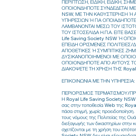
ΠΕΡΙΠΤΩΣΗ, ΕΙΔΙΚΗ, ΕΙΔΙΚΗ, Σ
ΟΠΟΙΟΝΔΗΠΟΤΕ ΣΥΝΔΕΔΕΤΑΙ ΜΕ Τ
NSW, ΜΕ ΤΗΝ ΚΑΘΥΣΤΕΡΗΣΗ Ή Αδ
ΥΠΗΡΕΣΙΩΝ Ή ΓΙΑ ΟΠΟΙΑΔΗΠΟΤΕ 
ΛΑΜΒΑΝΟΝΤΑΙ ΜΕΣΩ ΤΟΥ ΙΣΤΟΤΟΠΟ
ΤΟΥ ΙΣΤΟΣΕΛΙΔΑ Η.Π.Α. ΕΙΤΕ ΒΑ
Life Saving Society NSW Ή ΟΠ
ΕΠΕΙΔΗ ΟΡΙΣΜΕΝΕΣ ΠΟΛΙΤΕΙΕΣ/
ΑΠΟΘΕΤΙΚΕΣ Ή ΣΥΜΠΙΤΙΚΕΣ ΖΗΜΙ
ΔΥΣΙΚΑΝΟΠΟΙΗΜΕΝΟΙ ΜΕ ΟΠΟΙΟΔ
ΟΠΟΙΟΝΔΗΠΟΤΕ ΑΠΟ ΑΥΤΟΥΣ ΤΟΥ
ΔΙΑΚΟΨΕΤΕ ΤΗ ΧΡΗΣΗ ΤΗΣ Royal L
ΕΠΙΚΟΙΝΩΝΙΑ ΜΕ ΤΗΝ ΥΠΗΡΕΣΙΑ:
ΠΕΡΙΟΡΙΣΜΟΣ ΤΕΡΜΑΤΙΣΜΟΥ/Π
Η Royal Life Saving Society NSW δ
σας στην τοποθεσία Web της Royal
πάσα στιγμή, χωρίς προειδοποίηση.
τους νόμους της Πολιτείας της Ουάσ
διεξαγωγής των δικαστηρίων στην 
σχετίζονται με τη χρήση του ιστότ
Society NSW δεν είναι εξουσιοδοτη