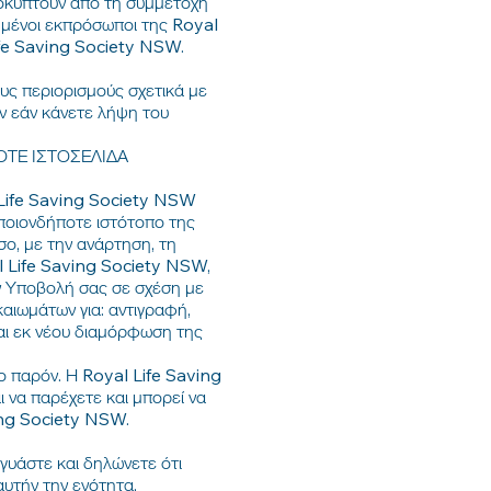
προκύπτουν από τη συμμετοχή
τημένοι εκπρόσωποι της Royal
ife Saving Society NSW.
υς περιορισμούς σχετικά με
ών εάν κάνετε λήψη του
ΟΤΕ ΙΣΤΟΣΕΛΙΔΑ
l Life Saving Society NSW
οποιονδήποτε ιστότοπο της
ο, με την ανάρτηση, τη
l Life Saving Society NSW,
ην Υποβολή σας σε σχέση με
καιωμάτων για: αντιγραφή,
αι εκ νέου διαμόρφωση της
ο παρόν. Η Royal Life Saving
 να παρέχετε και μπορεί να
ing Society NSW.
γυάστε και δηλώνετε ότι
υτήν την ενότητα,