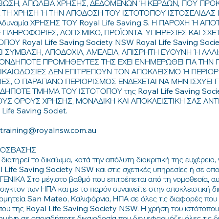
ΗΜΕΙΩΣΗ, ΑΠΩΛΕΙΑ ΧΡΗΣΗΣ, ΔΕΔΟΜΕΝΩΝ Ή ΚΕΡΔΩΝ, ΠΟΥ ΠΡ
Η ΧΡΗΣΗ Ή ΤΗΝ ΑΠΟΔΟΣΗ ΤΟΥ ΙΣΤΟΤΟΠΟΥ ΙΣΤΟΣΕΛΙΔΑΣ Roy
υναμία ΧΡΗΣΗΣ ΤΟΥ Royal Life Saving S. Η ΠΑΡΟΧΗ Ή ΑΠ
ΠΛΗΡΟΦΟΡΙΕΣ, ΛΟΓΙΣΜΙΚΟ, ΠΡΟΪΟΝΤΑ, ΥΠΗΡΕΣΙΕΣ ΚΑΙ ΣΧΕ
Υ Royal Life Saving Society NSW Royal Life Saving Soc
ΣΕΙ ΣΥΜΒΑΣΗ, ΑΠΟΔΟΧΙΑ, ΑΜΕΛΕΙΑ, ΑΠΙΣΡΗΤΗ ΕΥΘΥΝΗ Ή ΑΛΛΙ
ΟΙΟΝΔΗΠΟΤΕ ΠΡΟΜΗΘΕΥΤΕΣ ΤΗΣ ΕΧΕΙ ΕΝΗΜΕΡΩΘΕΙ ΓΙΑ ΤΗΝ Π
ΔΙΚΑΙΟΔΟΣΙΕΣ ΔΕΝ ΕΠΙΤΡΕΠΟΥΝ ΤΟΝ ΑΠΟΚΛΕΙΣΜΟ Ή ΠΕΡΙΟΡ
ΕΣ, Ο ΠΑΡΑΠΑΝΩ ΠΕΡΙΟΡΙΣΜΟΣ ΕΝΔΕΧΕΤΑΙ ΝΑ ΜΗΝ ΙΣΧΥΕΙ ΓΙ
ΗΠΟΤΕ ΤΜΗΜΑ ΤΟΥ ΙΣΤΟΤΟΠΟΥ της Royal Life Saving Soc
Σ ΟΡΟΥΣ ΧΡΗΣΗΣ, ΜΟΝΑΔΙΚΗ ΚΑΙ ΑΠΟΚΛΕΙΣΤΙΚΗ ΣΑΣ ΑΝΤΙ
ife Saving Societ.
training@royalnsw.com.au
ΡΟΣΒΑΣΗΣ
ιατηρεί το δικαίωμα, κατά την απόλυτη διακριτική της ευχέρεια,
 Life Saving Society NSW και στις σχετικές υπηρεσίες ή σε οπ
 ΓΕΝΙΚΑ Στο μέγιστο βαθμό που επιτρέπεται από τη νομοθεσία, α
ιγκτον των ΗΠΑ και με το παρόν συναινείτε στην αποκλειστική δι
κομητεία San Mateo, Καλιφόρνια, ΗΠΑ σε όλες τις διαφορές που
οπου της Royal Life Saving Society NSW. Η χρήση του ιστότοπου
μένη σε οποιαδήποτε δικαιοδοσία που δεν εφαρμόζει όλες τις δι