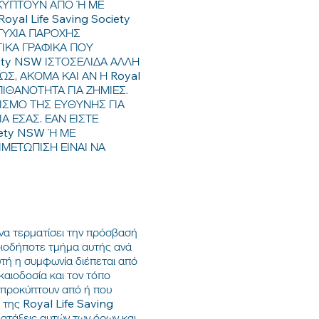
ΟΚΥΠΤΟΥΝ ΑΠΟ Ή ΜΕ
al Life Saving Society
ΟΤΥΧΙΑ ΠΑΡΟΧΗΣ
ΤΙΚΑ ΓΡΑΦΙΚΑ ΠΟΥ
iety NSW ΙΣΤΟΣΕΛΙΔΑ ΑΛΛΗ
ΩΣ, ΑΚΟΜΑ ΚΑΙ ΑΝ Η Royal
ΙΘΑΝΟΤΗΤΑ ΓΙΑ ΖΗΜΙΕΣ.
ΙΣΜΟ ΤΗΣ ΕΥΘΥΝΗΣ ΓΙΑ
Α ΕΣΑΣ. ΕΑΝ ΕΙΣΤΕ
iety NSW Ή ΜΕ
ΜΕΤΩΠΙΣΗ ΕΙΝΑΙ ΝΑ
 να τερματίσει την πρόσβασή
οιοδήποτε τμήμα αυτής ανά
υτή η συμφωνία διέπεται από
καιοδοσία και τον τόπο
 προκύπτουν από ή που
 της Royal Life Saving
ατάξεις αυτών των όρων και