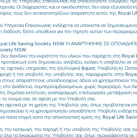
ικά με τις Υπηρεσίες Επικοινωνίας και οποιεσδήποτε ενέργειες 
ρεσία. Οι διαχειριστές και οι οικοδεσπότες δεν είναι εξουσιοδο
όψεις τους δεν αντικατοπτρίζουν απαραίτητα αυτές της Royal L
α Υπηρεσία Επικοινωνίας ενδέχεται να υπόκειται σε δημοσιευμένο
η διάδοση. Είστε υπεύθυνοι για την τήρηση αυτών των περιορισμ
yal Life Saving Society NSW Ή ΑΝΑΡΤΗΘΗΚΕ ΣΕ ΟΠΟΙΑΔΗΠ
Society NSW
δεν διεκδικεί την κυριότητα του υλικού που παρέχετε στη Roya
προτάσεων) ούτε δημοσιεύει, ανεβάζει, εισάγει ή υποβάλλει σε 
ις σχετικές υπηρεσίες της (συλλογικά &quot; Υποβολές»). Ωστόσ
αροχή ή την υποβολή της υποβολής σας, παραχωρείτε στην Roya
αι στους απαραίτητους υποαδειούχους άδεια να χρησιμοποιούν τ
ς στο Διαδίκτυο, συμπεριλαμβανομένων, χωρίς περιορισμό, των δι
λή, δημόσια εκτέλεση, αναπαραγωγή, επεξεργασία, μετάφραση κ
ε το όνομά σας σε σχέση με την Υποβολή σας.
ση σχετικά με τη χρήση της Υποβολής σας, όπως προβλέπεται στ
ημοσιεύσει ή να χρησιμοποιήσει οποιαδήποτε Υποβολή ενδέχεται
ά πάσα στιγμή κατά την αποκλειστική κρίση της Royal Life Sav
, την εισαγωγή, την παροχή ή την υποβολή της Υποβολής σας εγ
πο όλα τα δικαιώματα της Υποβολής σας όπως περιγράφονται σε α