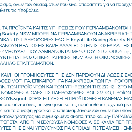
ισμό, όλων των δικαιωμάτων που είναι απαραίτητα για να παρέχετ
λετε τις Υποβολές.
, ΤΑ ΠΡΟΪΟΝΤΑ ΚΑΙ ΤΙΣ ΥΠΗΡΕΣΙΕΣ ΠΟΥ ΠΕΡΙΛΑΜΒΑΝΟΝΤΑΙ
ing Society NSW ΜΠΟΡΕΙ ΝΑ ΠΕΡΙΛΑΜΒΑΝΟΥΝ ΑΝΑΚΡΙΒΕΙΑ Ή
Α ΣΤΙΣ ΠΛΗΡΟΦΟΡΙΕΣ ΕΔΩ. Η Royal Life Saving Society N
ΝΟΥΝ ΒΕΛΤΙΩΣΕΙΣ ΚΑΙ/Η ΑΛΛΑΓΕΣ ΣΤΗΝ ΙΣΤΟΣΕΛΙΔΑ ΤΗΣ Roy
ΥΜΒΟΥΛΕΣ ΠΟΥ ΛΑΜΒΑΝΟΝΤΑΙ ΜΕΣΩ ΤΟΥ ΙΣΤΟΤΟΠΟΥ της Roy
ΝΤΕ ΓΙΑ ΠΡΟΣΩΠΙΚΕΣ, ΙΑΤΡΙΚΕΣ, ΝΟΜΙΚΕΣ Ή ΟΙΚΟΝΟΜΙΚΕΣ
ΑΛΛΗΛΟ ΕΠΑΓΓΕΛΜΑΤΙΟΝ.
NSW ΚΑΙ/Η ΟΙ ΠΡΟΜΗΘΕΥΤΕΣ ΤΗΣ ΔΕΝ ΠΑΡΕΧΟΥΝ ΔΗΛΩΣΕΙΣ ΣΧ
ΙΑΘΕΣΙΜΟΤΗΤΑ, ΕΠΙΚΑΙΡΟΤΗΤΑ ΚΑΙ ΑΚΡΙΒΕΙΑ ΤΩΝ ΠΛΗΡΟΦΟ
ΩΝ, ΤΩΝ ΠΡΟΪΟΝΤΩΝ ΚΑΙ ΤΩΝ ΥΠΗΡΕΣΙΩΝ ΤΗΣ ΖΩΗΣ . ΣΤΟ 
 ΝΟΜΟΘΕΣΙΑ, ΟΛΕΣ ΤΙΣ ΠΛΗΡΟΦΟΡΙΕΣ, ΛΟΓΙΣΜΙΚΟ, ΠΡΟΪΟΝΤ
ΕΧΟΥΝ&quot; ΧΩΡΙΣ ΕΓΓΥΗΣΗ Ή ΠΡΟΫΠΟΘΕΣΗ ΚΑΝΕΝΑΣ ΕΙΔΟΥΣ
ποποιούνται όλες τις εγγυήσεις και τις προϋποθέσεις σχετικά με 
σίες και τα συναφή γραφικά, συμπεριλαμβανομένων όλων των υπο
αταλληλότητας για συγκεκριμένο σκοπό, τίτλο και μη- ΠΑΡΑΒΑ
ΕΠΕΤΑΙ ΑΠΟ ΤΗΝ ΙΣΧΥΟΥΣΑ ΝΟΜΟΘΕΣΙΑ, ΣΕ ΚΑΜΙΑ ΠΕΡΙΠΤΩΣ
ΥΤΕΣ ΤΗΣ ΕΙΝΑΙ ΥΠΕΥΘΥΝΟΣ ΓΙΑ ΟΠΟΙΑΔΗΠΟΤΕ ΑΜΕΣΗ, ΕΜΜ