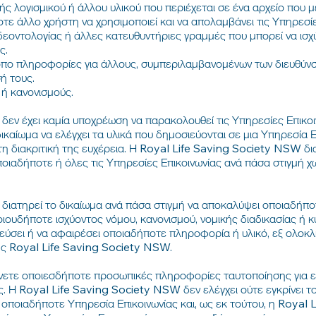
ής λογισμικού ή άλλου υλικού που περιέχεται σε ένα αρχείο που 
τε άλλο χρήστη να χρησιμοποιεί και να απολαμβάνει τις Υπηρεσίε
εοντολογίας ή άλλες κατευθυντήριες γραμμές που μπορεί να ισχ
ς.
όπο πληροφορίες για άλλους, συμπεριλαμβανομένων των διευθύν
ή τους.
 ή κανονισμούς.
εν έχει καμία υποχρέωση να παρακολουθεί τις Υπηρεσίες Επικοιν
καίωμα να ελέγχει τα υλικά που δημοσιεύονται σε μια Υπηρεσία Επ
η διακριτική της ευχέρεια. Η Royal Life Saving Society NSW δια
οιαδήποτε ή όλες τις Υπηρεσίες Επικοινωνίας ανά πάσα στιγμή χω
διατηρεί το δικαίωμα ανά πάσα στιγμή να αποκαλύψει οποιαδήπο
οιουδήποτε ισχύοντος νόμου, κανονισμού, νομικής διαδικασίας ή 
ιεύσει ή να αφαιρέσει οποιαδήποτε πληροφορία ή υλικό, εξ ολοκ
της Royal Life Saving Society NSW.
ίνετε οποιεσδήποτε προσωπικές πληροφορίες ταυτοποίησης για ε
. Η Royal Life Saving Society NSW δεν ελέγχει ούτε εγκρίνει τ
 οποιαδήποτε Υπηρεσία Επικοινωνίας και, ως εκ τούτου, η Royal