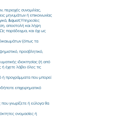
, περιοχές συνομιλίας,
εις μηνυμάτων ή επικοινωνίας
ογικά, &quot;Υπηρεσίες
υση, αποστολή και λήψη
 Ως παράδειγμα, και όχι ως
δικαιωμάτων (όπως τα
φημιστικό, προσβλητικό,
υματικής ιδιοκτησίας (ή από
 ή έχετε λάβει όλες τις
κό ή προγράμματα που μπορεί
νδήποτε επιχειρηματικό
 που γνωρίζετε ή εύλογα θα
ιόκτητες ονομασίες ή