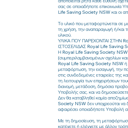
αποποιείται ρητά κάθε ευθύνη σχετ
σας σε οποιαδήποτε επικοινωνία Υπη
Life Saving Society NSW και οι απ
Το υλικό που μεταφορτώνεται σε μι
τη χρήση, την αναπαραγωγή ή/και τ
υλικού.
ΥΛΙΚΑ ΠΟΥ ΠΑΡΕΧΟΝΤΑΙ ΣΤΗΝ Ro
ΙΣΤΟΣΕΛΙΔΑΣ Royal Life Saving 
Η Royal Life Saving Society NSW 
(συμπεριλαμβανομένων σχολίων και 
Royal Life Saving Society NSW ή τ
μεταφόρτωση, την εισαγωγή, την π
στις συνδεδεμένες εταιρείες της κ
τη λειτουργία των επιχειρήσεων του
διανομή, μετάδοση, δημόσια προβο
Υποβολής σας. και να δημοσιεύσετ
Δεν θα καταβληθεί καμία αποζημίω
Society NSW δεν υποχρεούται να δ
αφαιρέσει οποιαδήποτε Υποβολή αν
Με τη δημοσίευση, τη μεταφόρτωση
κατέχετε ή ελέγχετε με άλλον τρό