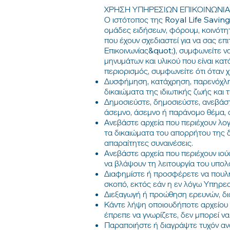
ΧΡΗΣΗ ΥΠΗΡΕΣΙΩΝ ΕΠΙΚΟΙΝΩΝΙ
Ο ιστότοπος της Royal Life Saving
ομάδες ειδήσεων, φόρουμ, κοινότητ
που έχουν σχεδιαστεί για να σας επ
Επικοινωνίας&quot;), συμφωνείτε ν
μηνυμάτων και υλικού που είναι κατ
περιορισμός, συμφωνείτε ότι όταν χ
Δυσφήμηση, κατάχρηση, παρενόχλησ
δικαιώματα της ιδιωτικής ζωής και 
Δημοσιεύστε, δημοσιεύστε, ανεβάστ
άσεμνο, άσεμνο ή παράνομο θέμα, 
Ανεβάστε αρχεία που περιέχουν λογ
τα δικαιώματα του απορρήτου της δ
απαραίτητες συναινέσεις.
Ανεβάστε αρχεία που περιέχουν ιο
να βλάψουν τη λειτουργία του υπολ
Διαφημίστε ή προσφέρετε να πουλή
σκοπό, εκτός εάν η εν λόγω Υπηρεσ
Διεξαγωγή ή προώθηση ερευνών, δι
Κάντε λήψη οποιουδήποτε αρχείου 
έπρεπε να γνωρίζετε, δεν μπορεί να
Παραποιήστε ή διαγράψτε τυχόν ανα