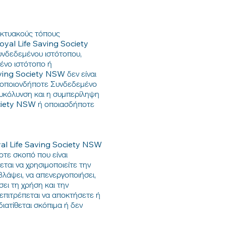
ικτυακούς τόπους
Royal Life Saving Society
υνδεδεμένου ιστότοπου,
ένο ιστότοπο ή
ving Society NSW δεν είναι
 οποιονδήποτε Συνδεδεμένο
ευκόλυνση και η συμπερίληψη
ociety NSW ή οποιασδήποτε
yal Life Saving Society NSW
τε σκοπό που είναι
ται να χρησιμοποιείτε την
άψει, να απενεργοποιήσει,
ει τη χρήση και την
επιτρέπεται να αποκτήσετε ή
ιατίθεται σκόπιμα ή δεν