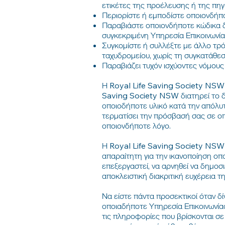
ετικέτες της προέλευσης ή της πηγ
Περιορίστε ή εμποδίστε οποιονδήπο
Παραβιάστε οποιονδήποτε κώδικα δ
συγκεκριμένη Υπηρεσία Επικοινωνία
Συγκομίστε ή συλλέξτε με άλλο τρ
ταχυδρομείου, χωρίς τη συγκατάθεσ
Παραβιάζει τυχόν ισχύοντες νόμους
Η Royal Life Saving Society NSW δ
Saving Society NSW διατηρεί το δι
οποιοδήποτε υλικό κατά την απόλυτ
τερματίσει την πρόσβασή σας σε οπ
οποιονδήποτε λόγο.
Η Royal Life Saving Society NSW 
απαραίτητη για την ικανοποίηση οπ
επεξεργαστεί, να αρνηθεί να δημοσ
αποκλειστική διακριτική ευχέρεια 
Να είστε πάντα προσεκτικοί όταν δ
οποιαδήποτε Υπηρεσία Επικοινωνίας
τις πληροφορίες που βρίσκονται σε