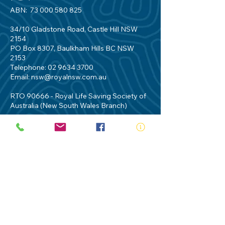
ABN:
73 000 580 825
34/10 Gladstone Road, Castle Hill NSW
2154
PO Box 8307, Baulkham Hills BC NSW
2153
Telephone:
02 9634 3700
Email:
nsw@royalnsw.com.au
RTO 90666 - Royal Life Saving Society of
Australia (New South Wales Branch)
Privacy Policy
Contact Us
Terms of Use