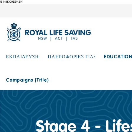
G-N8KC0D54ZN
EDUCATIO
ΕΚΠΑΙΔΕΥΣΗ
ΠΛΗΡΟΦΟΡΙΕΣ ΓΙΑ:
Campaigns (Title)
Stage 4 - Lif