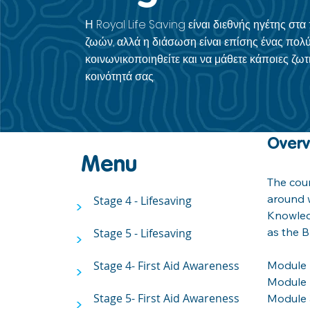
Η Royal Life Saving είναι διεθνής ηγέτης στ
ζωών, αλλά η διάσωση είναι επίσης ένας πολύ
κοινωνικοποιηθείτε και να μάθετε κάποιες ζωτι
κοινότητά σας.
Over
Menu
The cour
around w
Stage 4 - Lifesaving
>
Knowled
as the B
Stage 5 - Lifesaving
>
Stage 4- First Aid Awareness
Module 
>
Module 2
Stage 5- First Aid Awareness
Module 
>