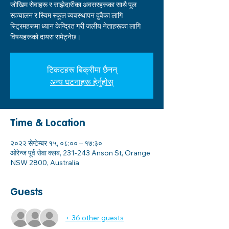
जोखिम सेवाहरू र साझेदारीका अवसरहरूका साथै पूल
सञ्चालन र स्विम स्कूल व्यवस्थापन दुवैका लागि
स्ट्रिमहरूमा ध्यान केन्द्रित गरी जलीय नेताहरूका लागि
विषयहरूको दायरा समेट्नेछ।
टिकटहरू बिक्रीमा छैनन्
अन्य घटनाहरू हेर्नुहोस्
Time & Location
२०२२ सेप्टेम्बर १५, ०८:०० – १७:३०
ओरेन्ज पूर्व सेवा क्लब, 231-243 Anson St, Orange
NSW 2800, Australia
Guests
+ 36 other guests