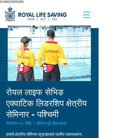
G-N8KC0D54ZN
रोयल लाइफ सेभिङ
एक्वाटिक लिडरशिप क्षेत्रीय
सेमिनार - पश्चिमी
सेप्टेम्बर १५, बिहि
  |  
ओरेन्ज पूर्व सेवा क्लब
हाम्रो क्षेत्रीय सेमिनार शृङ्खलाले जलीय व्यवस्थापन,