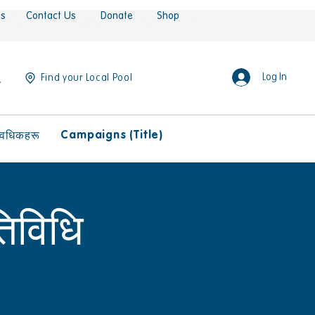
es
Contact Us
Donate
Shop
Log In
Find your Local Pool
Campaigns (Title)
ावधिकहरू
तिविधि