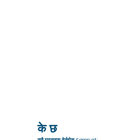
के छ
सबै घटनाहरू हेर्नुहोस् &amp;gt;