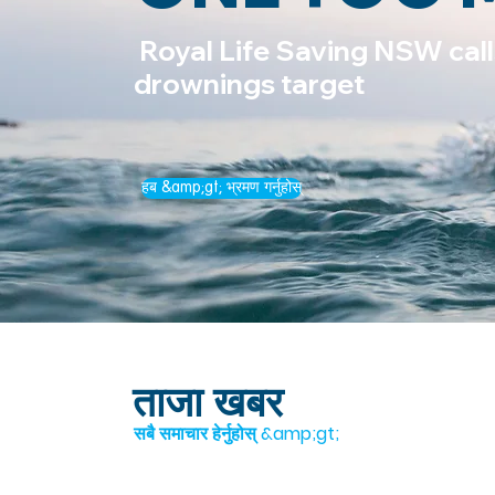
Royal Life Saving NSW call
drownings target
हब &amp;gt; भ्रमण गर्नुहोस्
ताजा खबर
सबै समाचार हेर्नुहोस् &amp;gt;