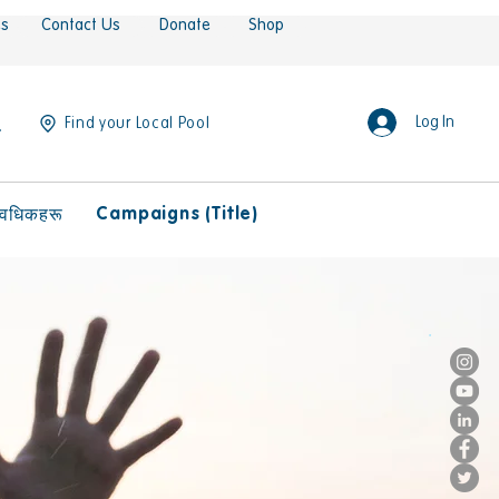
es
Contact Us
Donate
Shop
Log In
Find your Local Pool
Campaigns (Title)
ावधिकहरू