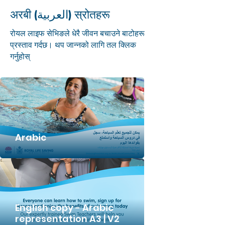
अरबी (العربية) स्रोतहरू
रोयल लाइफ सेभिङले धेरै जीवन बचाउने बाटोहरू
प्रस्ताव गर्दछ। थप जान्नको लागि तल क्लिक
गर्नुहोस्
Arabic
English copy - Arabic
representation A3 | V2