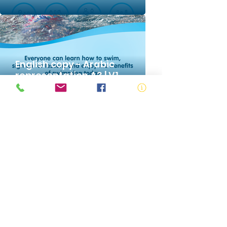
English copy - Arabic
representation A3 | V1
Multicultural E -
signatures - Arabic V2