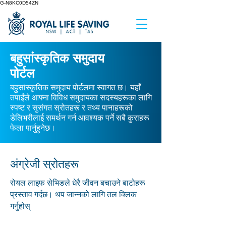
G-N8KC0D54ZN
बहुसांस्कृतिक समुदाय
पोर्टल
बहुसांस्कृतिक समुदाय पोर्टलमा स्वागत छ। यहाँ
तपाईंले आफ्ना विविध समुदायका सदस्यहरूका लागि
स्पष्ट र सुसंगत स्रोतहरू र तथ्य पानाहरूको
डेलिभरीलाई समर्थन गर्न आवश्यक पर्ने सबै कुराहरू
फेला पार्नुहुनेछ।
अंग्रेजी स्रोतहरू
रोयल लाइफ सेभिङले धेरै जीवन बचाउने बाटोहरू
प्रस्ताव गर्दछ। थप जान्नको लागि तल क्लिक
गर्नुहोस्