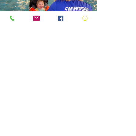
SWIMMING AND WATER SAFETY
TEACHER
ABN:
73 000 580 825
34/10 Gladstone Road, Castle Hill NSW
2154
PO Box 8307, Baulkham Hills BC NSW
2153
Telephone:
02 9634 3700
Email:
nsw@royalnsw.com.au