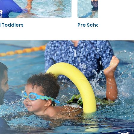
d Toddlers
Pre School Children