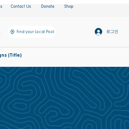
es
Contact Us
Donate
Shop
로그인
Find your Local Pool
s (Title)