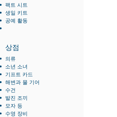
팩트 시트
생일 키트
공예 활동
상점
의류
소년 소녀
기프트 카드
해변과 물 기어
수건
발진 조끼
모자 등
수영 장비