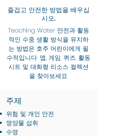
지
지
지
지
지
지
지
지
지
지
지
지
지
를
를
를
를
를
를
를
를
를
를
를
를
를
즐겁고 안전한 방법을 배우십
설
설
설
설
설
설
설
설
설
설
설
설
설
시오.
명
명
명
명
명
명
명
명
명
명
명
명
명
하
하
하
하
하
하
하
하
하
하
하
하
하
Teaching Water 안전과 활동
세
세
세
세
세
세
세
세
세
세
세
세
세
적인 수중 생활 방식을 유지하
요.
요.
요.
요.
요.
요.
요.
요.
요.
요.
요.
요.
요.
는 방법은 호주 어린이에게 필
수적입니다. 앱, 게임, 퀴즈, 활동
시트 및 대화형 리소스 컬렉션
을 찾아보세요.
주제
위험 및 개인 안전
영양물 섭취
수영