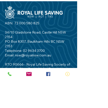
ABN:
73 000 580 825
34/10 Gladstone Road, Castle Hill NSW
2154
PO Box 8307, Baulkham Hills BC NSW
2153
Telephone:
02 9634 3700
Email:
nsw@royalnsw.com.au
RTO 90666 - Royal Life Saving Society of
Australia (New South Wales Branch)
Privacy Policy
Contact Us
Terms of Use