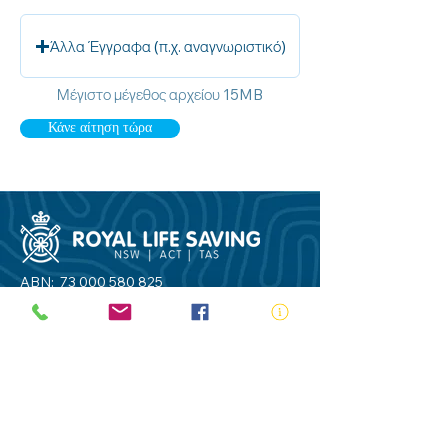
Άλλα Έγγραφα (π.χ. αναγνωριστικό)
Μέγιστο μέγεθος αρχείου 15MB
Κάνε αίτηση τώρα
ABN:
73 000 580 825
34/10 Gladstone Road, Castle Hill NSW
2154
PO Box 8307, Baulkham Hills BC NSW
2153
Telephone:
02 9634 3700
Email:
nsw@royalnsw.com.au