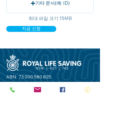
기타 문서(예: ID)
최대 파일 크기 15MB
지금 신청
ABN:
73 000 580 825
34/10 Gladstone Road, Castle Hill NSW
2154
PO Box 8307, Baulkham Hills BC NSW
2153
Telephone:
02 9634 3700
Email:
nsw@royalnsw.com.au
RTO 90666 - Royal Life Saving Society of
Australia (New South Wales Branch)