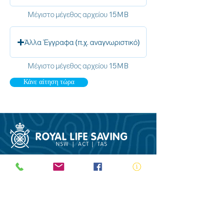
Μέγιστο μέγεθος αρχείου 15MB
Άλλα Έγγραφα (π.χ. αναγνωριστικό)
Μέγιστο μέγεθος αρχείου 15MB
Κάνε αίτηση τώρα
ABN:
73 000 580 825
34/10 Gladstone Road, Castle Hill NSW
2154
PO Box 8307, Baulkham Hills BC NSW
2153
Telephone:
02 9634 3700