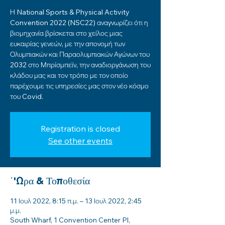
Η National Sports & Physical Activity
Convention 2022 (NSC22) αναγνωρίζει ότι η
βιομηχανία βρίσκεται στο χείλος μιας
ευκαιρίας γενεών, με την απονομή των
Ολυμπιακών και Παραολυμπιακών Αγώνων του
2032 στο Μπρίσμπεϊν, την αναδιοργάνωση του
κλάδου μας και τον τρόπο με τον οποίο
παρέχουμε τις υπηρεσίες μας στον νέο κόσμο
του Covid.
Registration is closed
See other events
΄'Ωρα & Τοποθεσία
11 Ιουλ 2022, 8:15 π.μ. – 13 Ιουλ 2022, 2:45
μ.μ.
South Wharf, 1 Convention Center Pl,