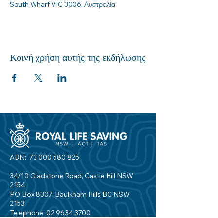
South Wharf VIC 3006, Αυστραλία
Κοινή χρήση αυτής της εκδήλωσης
ABN:
73 000 580 825
34/10 Gladstone Road, Castle Hill NSW
2154
PO Box 8307, Baulkham Hills BC NSW
2153
Telephone:
02 9634 3700