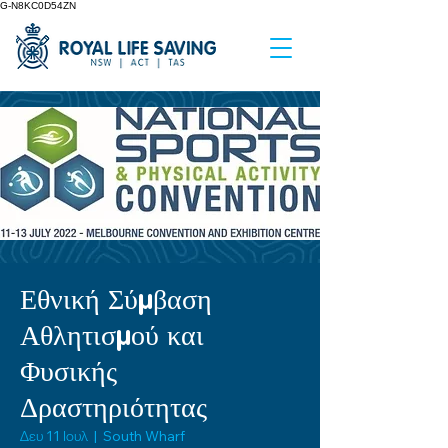
G-N8KC0D54ZN
Εθνική Σύμβαση
Αθλητισμού και
Φυσικής
Δραστηριότητας
Δευ 11 Ιουλ
  |  
South Wharf